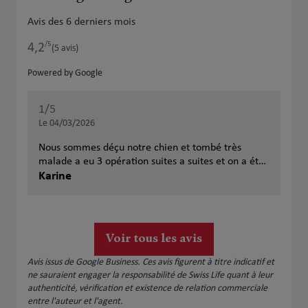
Avis des 6 derniers mois
/5
4,2
Note de 4.2 sur 5
(5 avis)
Powered by Google
1
/5
Note de 1 sur 5
Le 04/03/2026
Nous sommes déçu notre chien et tombé très
malade a eu 3 opération suites a suites et on a été
remboursé ok ses bien mes la je viens d avoir un
Karine
mail pour me dire con a dépasser le plafond alors
tout les rdv con a après les opérations il nous
rembourse plus mes part conte nous on doit
continuer a payer chaque mois ses pas normal
Voir tous les avis
Avis issus de Google Business. Ces avis figurent à titre indicatif et
ne sauraient engager la responsabilité de Swiss Life quant à leur
authenticité, vérification et existence de relation commerciale
entre l'auteur et l'agent.