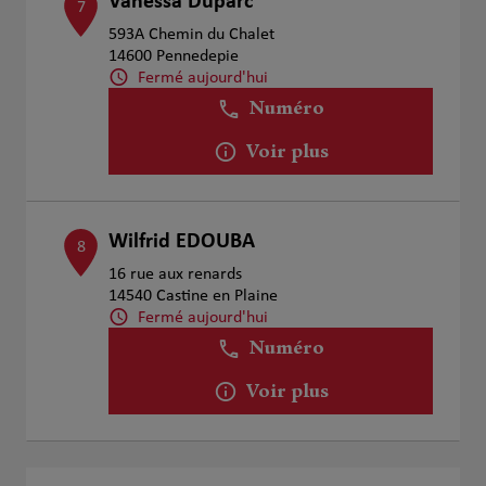
Vanessa Duparc
7
593A Chemin du Chalet
14600 Pennedepie
Fermé aujourd'hui
Numéro
Voir plus
Wilfrid EDOUBA
8
16 rue aux renards
14540 Castine en Plaine
Fermé aujourd'hui
Numéro
Voir plus