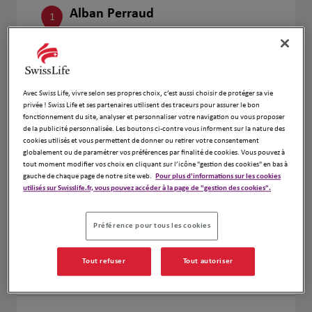
Alban Perraud
1
35 Rue De Courseulles
14400 St Vigor Le Grand
Fermé aujourd'hui
Numéro
Avec Swiss Life, vivre selon ses propres choix, c’est aussi choisir de protéger sa vie
privée ! Swiss Life et ses partenaires utilisent des traceurs pour assurer le bon
Voir plus
fonctionnement du site, analyser et personnaliser votre navigation ou vous proposer
de la publicité personnalisée. Les boutons ci-contre vous informent sur la nature des
cookies utilisés et vous permettent de donner ou retirer votre consentement
globalement ou de paramétrer vos préférences par finalité de cookies. Vous pouvez à
tout moment modifier vos choix en cliquant sur l’icône "gestion des cookies" en bas à
Boris Lukaszewicz
2
gauche de chaque page de notre site web.
Pour plus d'informations sur les cookies
120 Rue De Falaise
utilisés sur Swisslife.fr, vous pouvez accéder à la page de "gestion des cookies".
14000 Caen
Fermé aujourd'hui
Préférence pour tous les cookies
Numéro
Tout refuser
Tout autoriser
Voir plus