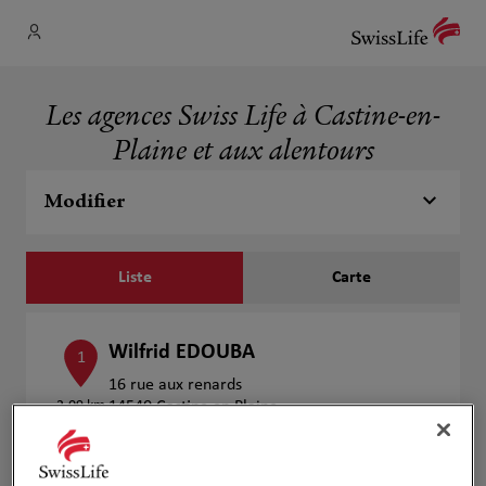
Les agences Swiss Life à Castine-en-
Plaine et aux alentours
Modifier
Liste
Carte
Wilfrid EDOUBA
1
16 rue aux renards
2.09 km
14540 Castine en Plaine
Ouvert 09:00 - 12:30 et 14:00 - 18:30
Numéro