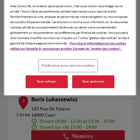
Voir plus
Avec Swiss Life, vivre selon ses propres choix, c’est aussi choisir de protéger sa vie
privée ! Swiss Life et ses partenaires utilisent des traceurs pour assurer le bon
fonctionnement du site, analyser et personnaliser votre navigation ou vous proposer
de la publicité personnalisée. Les boutons ci-contre vous informent sur la nature des
cookies utilisés et vous permettent de donner ou retirer votre consentement
Fabrice Mutrel
2
globalement ou de paramétrer vos préférences par finalité de cookies. Vous pouvez à
tout moment modifier vos choix en cliquant sur l’icône "gestion des cookies" en bas à
26 La Planche A La Housse
gauche de chaque page de notre site web.
Pour plus d'informations sur les cookies
6.74 km
14680 Fresney Le Puceux
utilisés sur Swisslife.fr, vous pouvez accéder à la page de "gestion des cookies".
Ouvert 09:00 - 12:00 et 13:00 - 18:00
Numéro
Préférence pour tous les cookies
Voir plus
Tout refuser
Tout autoriser
Boris Lukaszewicz
3
120 Rue De Falaise
7.41 km
14000 Caen
Ouvert 09:00 - 12:30 et 13:30 - 17:00
Ouvert sur rdv 17:00 - 19:00
Numéro