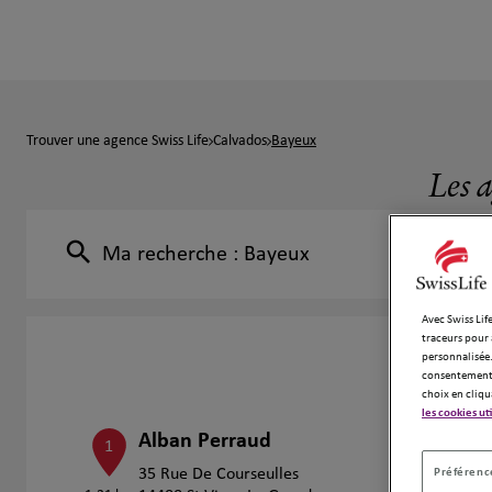
Trouver une agence Swiss Life
Calvados
Bayeux
Les 
Ma recherche :
Bayeux
Avec Swiss Life
traceurs pour 
personnalisée.
consentement 
choix en cliqu
les cookies ut
Alban Perraud
1
Préférence
35 Rue De Courseulles