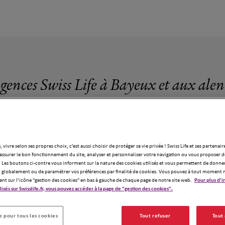
agences Swiss Life à Bayeux et aux alen
, vivre selon ses propres choix, c’est aussi choisir de protéger sa vie privée ! Swiss Life et ses partenair
assurer le bon fonctionnement du site, analyser et personnaliser votre navigation ou vous proposer de
4 agences Swiss Life à Bayeux
 Les boutons ci-contre vous informent sur la nature des cookies utilisés et vous permettent de donner
globalement ou de paramétrer vos préférences par finalité de cookies. Vous pouvez à tout moment 
ant sur l’icône "gestion des cookies" en bas à gauche de chaque page de notre site web.
Pour plus d'i
ilisés sur Swisslife.fr, vous pouvez accéder à la page de "gestion des cookies".
 pour tous les cookies
Tout refuser
Tout