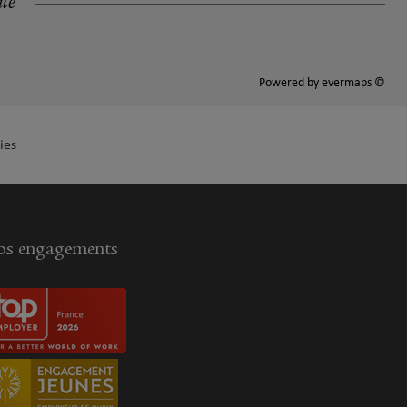
ité
Powered by
evermaps ©
ies
s engagements