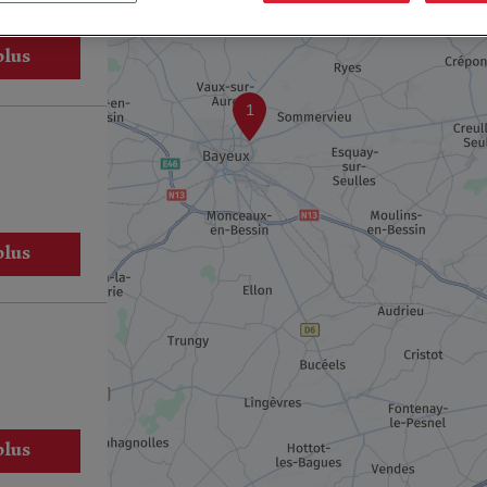
plus
1
plus
plus