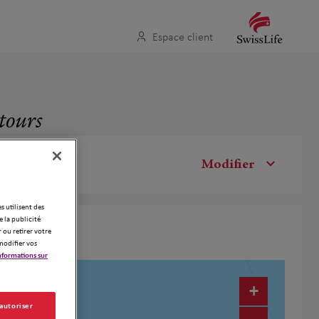
Espace client
tours
Modifier
es utilisent des
 la publicité
 ou retirer votre
modifier vos
nformations sur
+
 autoriser