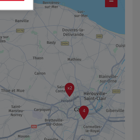
−
x2
4