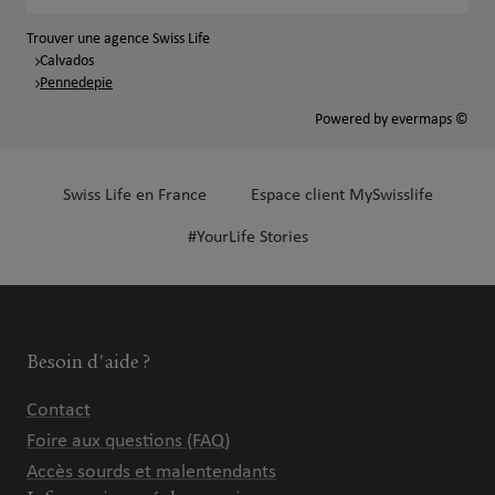
Trouver une agence Swiss Life
Calvados
Pennedepie
Powered by
evermaps ©
Swiss Life en France
Espace client MySwisslife
#YourLife Stories
Besoin d'aide ?
Contact
Foire aux questions (FAQ)
Accès sourds et malentendants