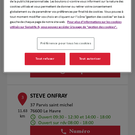
de la publicité personnalisée. Les boutons ci-contre vous informent sur la nature des
Voir plus
cookies utilisés et vous permettent de donner ou retirer votre consentement
globalement ou de paramétrer vos préférences par finalité de cookies. Vous pouvez à
tout moment modifier vos choix en cliquant sur l’icône "gestion des cookies" en bas à
gauche de chaque page de notre site web.
Pour plus d'informations sur les cookies
utilisés sur Swisslife.fr, vous pouvez accéder à la page de "gestion des cookies".
MARIA GANITO
2
154 rue Victor Hugo
Préférence pour tous les cookies
11.13
76600 LE HAVRE
km
Ouvert 09:00 - 12:00 et 13:00 - 18:00
Numéro
Tout refuser
Tout autoriser
Voir plus
STEVE ONFRAY
3
37 Parvis saint michel
11.63
76600 Le Havre
km
Ouvert 09:30 - 12:30 et 14:00 - 18:00
Ouvert sur rdv 08:00 - 18:00
Numéro