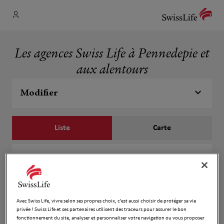
Les agences Swiss Life à Pennedepie et
aux alentours
Modifier
Liste
Carte
Vanessa Duparc
1
593A Chemin du Chalet
194 m
14600 Pennedepie
Ouvert 09:00 - 12:00 et 13:00 - 18:00
Avec Swiss Life, vivre selon ses propres choix, c’est aussi choisir de protéger sa vie
privée ! Swiss Life et ses partenaires utilisent des traceurs pour assurer le bon
Numéro
fonctionnement du site, analyser et personnaliser votre navigation ou vous proposer