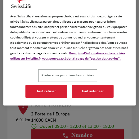
Voir plus
Avec Swiss Life, vivre selon ses propres choix, c’est aussi choisir de protéger sa vie
privée ! Swiss Life et ses partenaires utilisent des traceurs pour assurer le bon
fonctionnement du site, analyser et personnaliser votre navigation ou vous proposer
de la publicité personnalisée. Les boutons ci-contre vous informent sur la nature des
Wilfrid EDOUBA
2
cookies utilisés et vous permettent de donner ou retirer votre consentement
globalement ou de paramétrer vos préférences par finalité de cookies. Vous pouvez à
16 rue aux renards
tout moment modifier vos choix en cliquant sur l’icône "gestion des cookies" en bas à
5.58 km
14540 Castine en Plaine
gauche de chaque page de notre site web.
Pour plus d'informations sur les cookies
Ouvert 09:00 - 12:30 et 14:00 - 18:30
utilisés sur Swisslife.fr, vous pouvez accéder à la page de "gestion des cookies".
Numéro
Préférence pour tous les cookies
Voir plus
Tout refuser
Tout autoriser
Pierre TRAVERS
3
2 Porte de l'Europe
6.91 km
14000 CAEN
Ouvert 09:00 - 12:00 et 13:00 - 18:00
Numéro