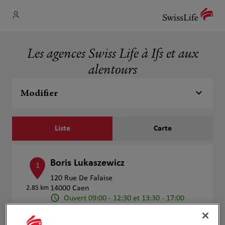
Les agences Swiss Life à Ifs et aux
alentours
Modifier
Liste
Carte
Boris Lukaszewicz
1
120 Rue De Falaise
2.85 km
14000 Caen
Ouvert 09:00 - 12:30 et 13:30 - 17:00
Ouvert sur rdv 17:00 - 19:00
Numéro