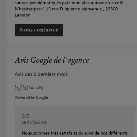
sur vos problématiques patrimoniales autour d'un café ...
N'hésitez pas :) 15 rue Fulguence bienvenue , 22300
Lannion
Nous contacter
Avis Google de l'agence
Avis des 6 derniers mois
5
/5
Note de 5 sur 5
(24 avis)
Powered by Google
5
/5
Note de 5 sur 5
Le 07/05/2026
Nous sommes très satisfaits du suivi de nos différents