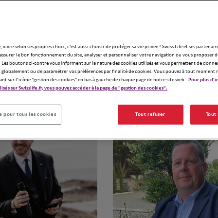
objectifs et l
- Œuvrer en pa
externes pour 
projet global 
, vivre selon ses propres choix, c’est aussi choisir de protéger sa vie privée ! Swiss Life et ses partenair
-Réalisation d
Demander un devis
assurer le bon fonctionnement du site, analyser et personnaliser votre navigation ou vous proposer de
emprunteur , p
 Les boutons ci-contre vous informent sur la nature des cookies utilisés et vous permettent de donner
globalement ou de paramétrer vos préférences par finalité de cookies. Vous pouvez à tout moment 
assurance vie..
ant sur l’icône "gestion des cookies" en bas à gauche de chaque page de notre site web.
Pour plus d'i
ilisés sur Swisslife.fr, vous pouvez accéder à la page de "gestion des cookies".
Notre équipe
 pour tous les cookies
Tout refuser
Tout