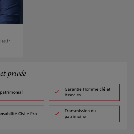
as.fr
et privée
Garantie Homme clé et
 patrimonial
Associés
Transmission du
nsabilité Civile Pro
patrimoine