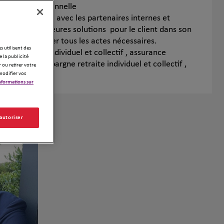
a situation personnelle
rfaite synergie avec les partenaires internes et
avoir les meilleures solutions pour le client dans son
et ainsi optimiser tous les actes nécessaires.
es utilisent des
e devis Santé individuel et collectif , assurance
 la publicité
révoyance , épargne retraite individuel et collectif ,
 ou retirer votre
modifier vos
...
nformations sur
 autoriser