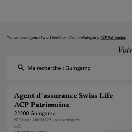
Trouver une agence Swiss Life
Côtes-d'Armor
Guingamp
ACP Patrimoine
Votr
Ma recherche :
Guingamp
Agent d'assurance Swiss Life
ACP Patrimoine
22200 Guingamp
N°Orias : 24003827 -
www.orias.fr
5
/5
Note de 5 sur 5