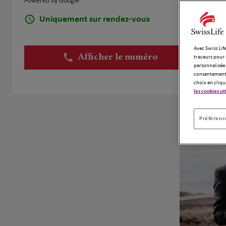
Powered by Google
Uniquement sur rendez-vous
Avec Swiss Life
Afficher le numéro
traceurs pour 
personnalisée.
consentement 
choix en cliqu
les cookies ut
Préférence