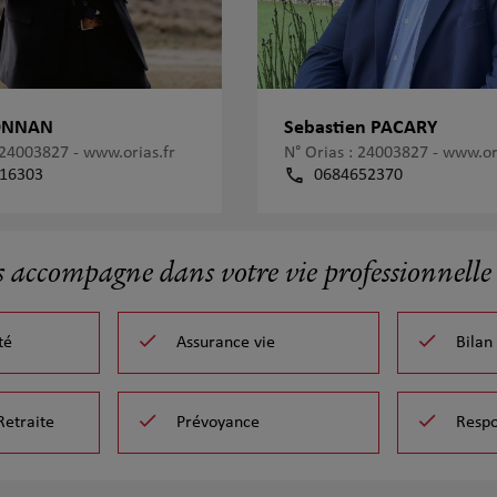
CONNAN
Sebastien PACARY
: 24003827 -
www.orias.fr
N° Orias : 24003827 -
www.ori
16303
0684652370
s accompagne dans votre vie professionnelle 
té
Assurance vie
Bilan
Retraite
Prévoyance
Respo