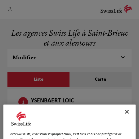
Les agences Swiss Life à Saint-Brieuc
et aux alentours
Modifier
Liste
Carte
YSENBAERT LOIC
1
19 bis avenue des Rosaires
4.97 km
22190 Plerin
Fermé aujourd'hui
Numéro
Avec Swiss Life, vivre selon ses propres choix, c’est aussi choisir de protéger sa vie