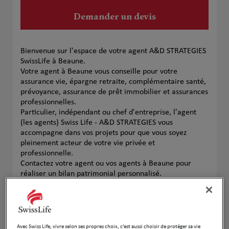
Demander un devis
Bienvenue sur l'espace de votre agent A&D STRATEGIES
SwissLife à Beaune.
Votre agent à Beaune vous conseille pour votre
assurance vie, épargne retraite, complémentaire santé,
prévoyance, assurance de prêt immobilier et assurances
professionnelles.
Particulier, indépendant ou chef d'entreprise, l'agent
(les agents) Swiss Life - A&D STRATEGIES vous
accompagne dans vos projets pour que vous soyez
pleinement acteur de votre vie privée et
professionnelle.
Contactez votre agent ou vos agents à Beaune pour
réaliser un bilan patrimonial personnalisé.
Notre équipe
Avec Swiss Life, vivre selon ses propres choix, c’est aussi choisir de protéger sa vie