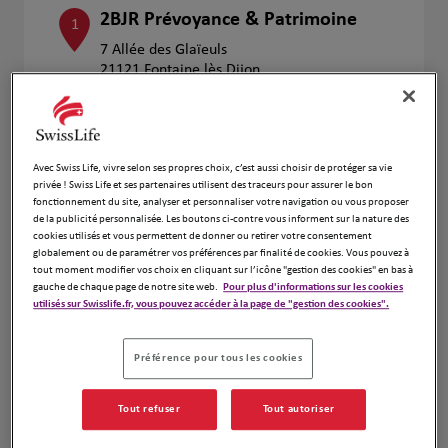
2BJR Prévoyance & Patrimoine
1
7 Allée des Glaïeuls
21121 Fontaine lès Dijon
Fermé actuellement
Numéro
Voir plus
Avec Swiss Life, vivre selon ses propres choix, c’est aussi choisir de protéger sa vie
privée ! Swiss Life et ses partenaires utilisent des traceurs pour assurer le bon
fonctionnement du site, analyser et personnaliser votre navigation ou vous proposer
de la publicité personnalisée. Les boutons ci-contre vous informent sur la nature des
cookies utilisés et vous permettent de donner ou retirer votre consentement
A&D STRATEGIES
2
globalement ou de paramétrer vos préférences par finalité de cookies. Vous pouvez à
47 Avenue Charles Jaffelin
tout moment modifier vos choix en cliquant sur l’icône "gestion des cookies" en bas à
gauche de chaque page de notre site web.
Pour plus d'informations sur les cookies
21200 Beaune
utilisés sur Swisslife.fr, vous pouvez accéder à la page de "gestion des cookies".
Fermé actuellement
Numéro
Préférence pour tous les cookies
Voir plus
Tout refuser
Tout autoriser