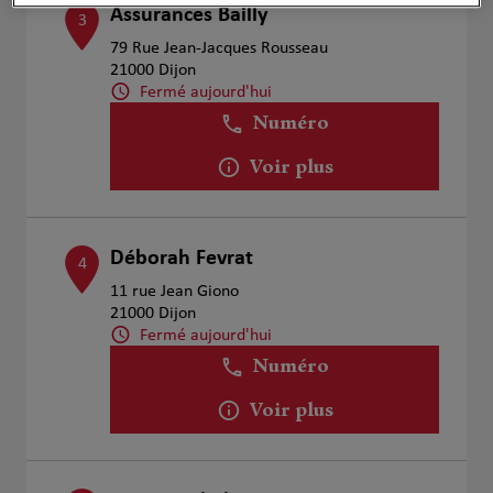
Assurances Bailly
3
79 Rue Jean-Jacques Rousseau
21000 Dijon
Fermé aujourd'hui
Numéro
Voir plus
Déborah Fevrat
4
11 rue Jean Giono
21000 Dijon
Fermé aujourd'hui
Numéro
Voir plus