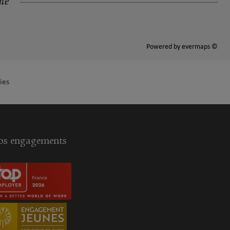
ité
Powered by
evermaps ©
ies
s engagements