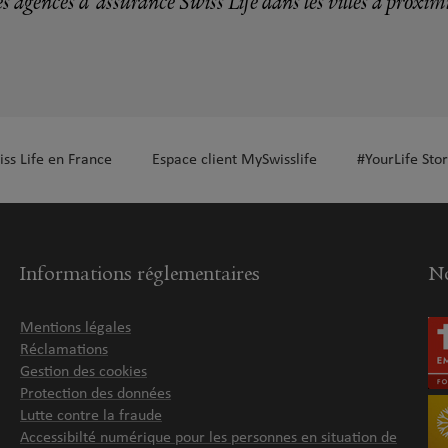
s agences d'assurance Swiss Life dans les villes à proxim
plus
iss Life en France
Espace client MySwisslife
#YourLife Stor
plus
Informations réglementaires
No
Mentions légales
Réclamations
Gestion des cookies
Protection des données
Lutte contre la fraude
Accessibilté numérique pour les personnes en situation de