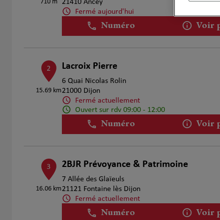
710 m
21410 Ancey
Fermé aujourd'hui
Numéro
Voir 
Lacroix Pierre
2
6 Quai Nicolas Rolin
15.69 km
21000 Dijon
Fermé actuellement
Ouvert sur rdv 09:00 - 12:00
Numéro
Voir 
2BJR Prévoyance & Patrimoine
3
7 Allée des Glaïeuls
16.06 km
21121 Fontaine lès Dijon
Fermé actuellement
Numéro
Voir 