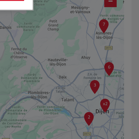
−
7
6
3
x2
2