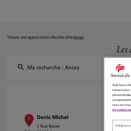
Trouver une agence Swiss Life
Côte-d'Or
Ancey
Les 
Ma recherche :
Ancey
Avec Swiss Life
traceurs pour 
personnalisée.
consentement 
choix en cliqu
les cookies ut
Denis Michel
1
Préférence
1 Rue Basse