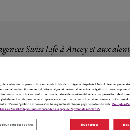
agences Swiss Life à Ancey et aux alen
, vivre selon ses propres choix, c’est aussi choisir de protéger sa vie privée ! Swiss Life et ses partenair
assurer le bon fonctionnement du site, analyser et personnaliser votre navigation ou vous proposer de
7 agences Swiss Life à Ancey
 Les boutons ci-contre vous informent sur la nature des cookies utilisés et vous permettent de donner
globalement ou de paramétrer vos préférences par finalité de cookies. Vous pouvez à tout moment 
ant sur l’icône "gestion des cookies" en bas à gauche de chaque page de notre site web.
Pour plus d'i
ilisés sur Swisslife.fr, vous pouvez accéder à la page de "gestion des cookies".
 pour tous les cookies
Tout refuser
Tout