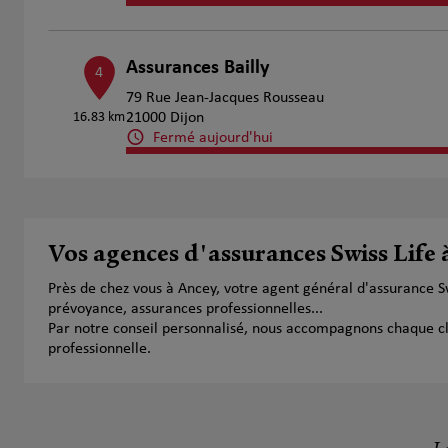
Assurances Bailly
4
79 Rue Jean-Jacques Rousseau
16.83 km
21000 Dijon
Fermé aujourd'hui
Numéro
Voir 
Gaujour & Carnet Assurances
Vos agences d'assurances Swiss Life 
5
9 BOULEVARD GEORGES CLEMENCEAU
Près de chez vous à Ancey, votre agent général d'assurance 
17.05 km
21000 DIJON
prévoyance, assurances professionnelles...
Fermé aujourd'hui
Par notre conseil personnalisé, nous accompagnons chaque clien
Numéro
Voir 
professionnelle.
Déborah Fevrat
6