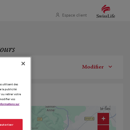
Espace client
tours
Modifier
es utilisent des
 la publicité
 ou retirer votre
modifier vos
nformations sur
+
 autoriser