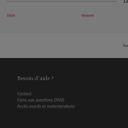
Le
11 rue Jean Giono
17.34 km
21000 Dijon
Fermé aujourd'hui
Dijon
Beaune
Numéro
Voir 
Sw
Patrick Teixeira
7
2 impasse des Merles
17.69 km
21380 Asnières-lès-Dijon
Fermé aujourd'hui
Numéro
Voir 
Besoin d'aide ?
Contact
Foire aux questions (FAQ)
Accès sourds et malentendants