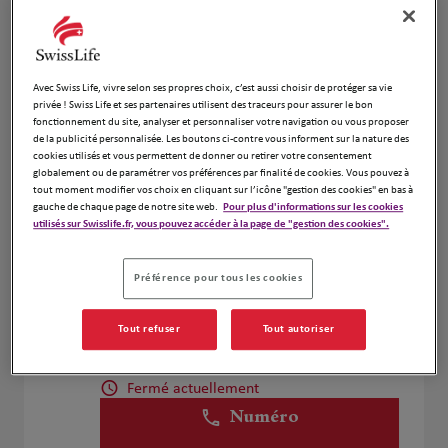
Voir plus
Avec Swiss Life, vivre selon ses propres choix, c’est aussi choisir de protéger sa vie
Assurances Bailly
2
privée ! Swiss Life et ses partenaires utilisent des traceurs pour assurer le bon
fonctionnement du site, analyser et personnaliser votre navigation ou vous proposer
79 Rue Jean-Jacques Rousseau
de la publicité personnalisée. Les boutons ci-contre vous informent sur la nature des
4.93 km
21000 Dijon
cookies utilisés et vous permettent de donner ou retirer votre consentement
Fermé actuellement
globalement ou de paramétrer vos préférences par finalité de cookies. Vous pouvez à
tout moment modifier vos choix en cliquant sur l’icône "gestion des cookies" en bas à
Numéro
gauche de chaque page de notre site web.
Pour plus d'informations sur les cookies
utilisés sur Swisslife.fr, vous pouvez accéder à la page de "gestion des cookies".
Voir plus
Préférence pour tous les cookies
Gaujour & Carnet Assurances
3
Tout refuser
Tout autoriser
9 BOULEVARD GEORGES CLEMENCEAU
5.42 km
21000 DIJON
Fermé actuellement
Numéro