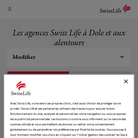
Les agences Swiss Life à Dole et aux
alentours
Modifier
Liste
Carte
Florence GRENOT
1
Avec Swiss Life, vivre selon ses propres choix, c’est aussi choisir de protéger sa vie
privée ! Swiss Life et ses partenaires utilisent des traceurs pour assurer le bon
25B AVENUE KENNEDY
fonctionnement du site, analyser et personnaliser votre navigation ou vous proposer
7.52 km
39500 TAVAUX
de la publicité personnalisée. Les boutons ci-contre vous informent sur la nature des
Fermé actuellement
cookies utilisés et vous permettent de donner ou retirer votre consentement
Ouvert sur rdv 14:00 - 18:00
globalement ou de paramétrer vos préférences par finalité de cookies. Vous pouvez à
tout moment modifier vos choix en cliquant sur l’icône "gestion des cookies" en bas à
Numéro