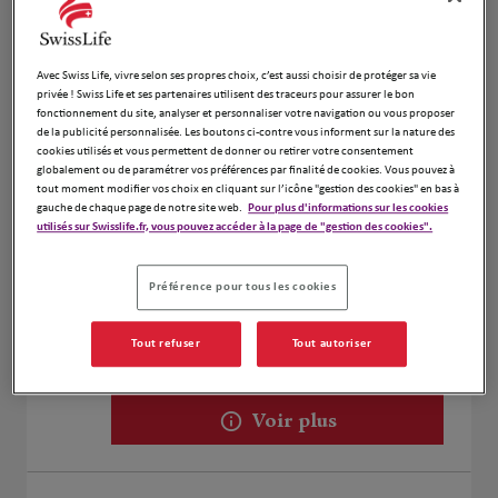
BARISWYL JORDAN
1
6 Rue Émile Monot
39000 Lons le Saunier
Avec Swiss Life, vivre selon ses propres choix, c’est aussi choisir de protéger sa vie
privée ! Swiss Life et ses partenaires utilisent des traceurs pour assurer le bon
Fermé aujourd'hui
fonctionnement du site, analyser et personnaliser votre navigation ou vous proposer
Numéro
de la publicité personnalisée. Les boutons ci-contre vous informent sur la nature des
cookies utilisés et vous permettent de donner ou retirer votre consentement
globalement ou de paramétrer vos préférences par finalité de cookies. Vous pouvez à
Voir plus
tout moment modifier vos choix en cliquant sur l’icône "gestion des cookies" en bas à
gauche de chaque page de notre site web.
Pour plus d'informations sur les cookies
utilisés sur Swisslife.fr, vous pouvez accéder à la page de "gestion des cookies".
BARISWYL JORDAN
2
Préférence pour tous les cookies
8 RUE DE GENEVE
39150 SAINT LAURENT EN GRANDVAUX
Fermé aujourd'hui
Tout refuser
Tout autoriser
Numéro
Voir plus