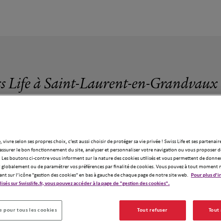
ss Life à Saint-Laurent-en-Grandvaux 
x
, vivre selon ses propres choix, c’est aussi choisir de protéger sa vie privée ! Swiss Life et ses partenair
assurer le bon fonctionnement du site, analyser et personnaliser votre navigation ou vous proposer de
ence Swiss Life à Saint-Laurent-en-Gran
 Les boutons ci-contre vous informent sur la nature des cookies utilisés et vous permettent de donner
globalement ou de paramétrer vos préférences par finalité de cookies. Vous pouvez à tout moment 
ant sur l’icône "gestion des cookies" en bas à gauche de chaque page de notre site web.
Pour plus d'i
ilisés sur Swisslife.fr, vous pouvez accéder à la page de "gestion des cookies".
 pour tous les cookies
Tout refuser
Tout