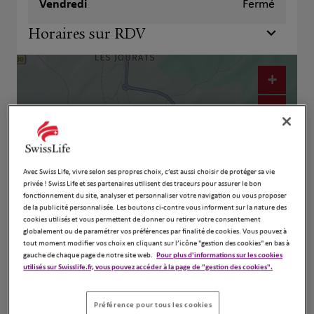
Vendredi
Fermé
Horaires sur RDV
+
−
Avec Swiss Life, vivre selon ses propres choix, c’est aussi choisir de protéger sa vie
privée ! Swiss Life et ses partenaires utilisent des traceurs pour assurer le bon
fonctionnement du site, analyser et personnaliser votre navigation ou vous proposer
de la publicité personnalisée. Les boutons ci-contre vous informent sur la nature des
cookies utilisés et vous permettent de donner ou retirer votre consentement
globalement ou de paramétrer vos préférences par finalité de cookies. Vous pouvez à
tout moment modifier vos choix en cliquant sur l’icône "gestion des cookies" en bas à
gauche de chaque page de notre site web.
Pour plus d'informations sur les cookies
Naviguer
Itinéraire
utilisés sur Swisslife.fr, vous pouvez accéder à la page de "gestion des cookies".
Leaflet
| Map ©2026
HERE
Préférence pour tous les cookies