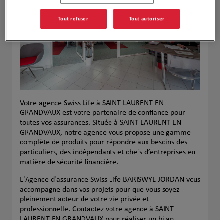
Tout refuser
Tout autoriser
Votre agence Swiss Life à SAINT LAURENT EN
GRANDVAUX est votre partenaire de confiance pour
toutes vos assurances. Située à SAINT LAURENT EN
GRANDVAUX, notre agence vous propose une gamme
complète de produits pour répondre aux besoins des
particuliers, des indépendants et chefs d’entreprises en
matière de sécurité financière.
L'Agence d'assurance Swiss Life BARISWYL JORDAN vous
accompagne dans vos projets pour que vous soyez
pleinement acteur de votre vie privée et
professionnelle. Contactez votre agence à SAINT
LAURENT EN GRANDVAUX pour réaliser un bilan