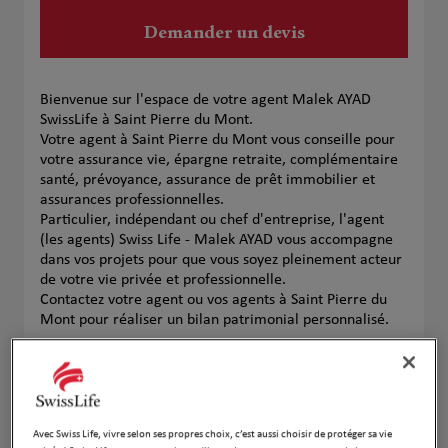
Demander un devis
Bienvenue sur l'espace de votre agent Malek AYAD
SwissLife à Saint Pierre du Mont.
Votre agent à Saint Pierre du Mont vous conseille pour
votre assurance vie, épargne retraite, complémentaire
santé, prévoyance, assurance de prêt immobilier et
assurances professionnelles.
Particulier, indépendant ou chef d'entreprise, l'agent
(les agents) Swiss Life - Malek AYAD vous accompagne
dans vos projets pour que vous soyez pleinement acteur
de votre vie privée et professionnelle.
Contactez votre agent ou vos agents à Saint Pierre du
Mont pour réaliser un bilan patrimonial personnalisé.
Notre équipe
Avec Swiss Life, vivre selon ses propres choix, c’est aussi choisir de protéger sa vie