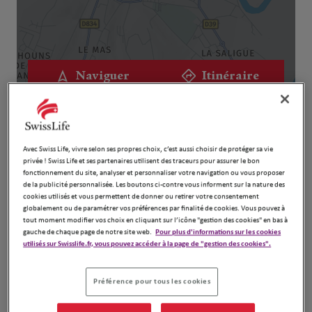
Naviguer
Itinéraire
Leaflet
| Map ©2026
HERE
Avec Swiss Life, vivre selon ses propres choix, c’est aussi choisir de protéger sa vie
privée ! Swiss Life et ses partenaires utilisent des traceurs pour assurer le bon
fonctionnement du site, analyser et personnaliser votre navigation ou vous proposer
de la publicité personnalisée. Les boutons ci-contre vous informent sur la nature des
cookies utilisés et vous permettent de donner ou retirer votre consentement
globalement ou de paramétrer vos préférences par finalité de cookies. Vous pouvez à
tout moment modifier vos choix en cliquant sur l’icône "gestion des cookies" en bas à
gauche de chaque page de notre site web.
Pour plus d'informations sur les cookies
utilisés sur Swisslife.fr, vous pouvez accéder à la page de "gestion des cookies".
Votre agence Swiss Life à Aire Sur L Adour est votre
Préférence pour tous les cookies
partenaire de confiance pour toutes vos assurances.
Située à Aire Sur L Adour, notre agence vous propose