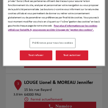
Numéro
privée ! Swiss Life et ses partenaires utilisent des traceurs pour assurer le bon
fonctionnement du site, analyser et personnaliser votre navigation ou vous proposer
Voir plus
de la publicité personnalisée. Les boutons ci-contre vous informent sur la nature des
cookies utilisés et vous permettent de donner ou retirer votre consentement
globalement ou de paramétrer vos préférences par finalité de cookies. Vous pouvez à
tout moment modifier vos choix en cliquant sur l’icône "gestion des cookies" en bas à
gauche de chaque page de notre site web.
Pour plus d'informations sur les cookies
COUTURIER PAUL
utilisés sur Swisslife.fr, vous pouvez accéder à la page de "gestion des cookies".
2
7 Rue Montpensier
3.38 km
64000 Pau
Préférence pour tous les cookies
Fermé actuellement
Numéro
Tout refuser
Tout autoriser
Voir plus
LOUGE Lionel & MOREAU Jennifer
3
15 bis rue Bayard
3.8 km
64000 PAU
Fermé actuellement
Numéro