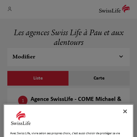
Les agences Swiss Life à Pau et aux
alentours
Modifier
Liste
Carte
Agence SwissLife - COME Michael &
1
URCUDOY Jean-Pierre
1.08 km
21 Avenue de l'Europe
64000 PAU
Fermé actuellement
Avec Swiss Life, vivre selon ses propres choix, c’est aussi choisir de protéger sa vie