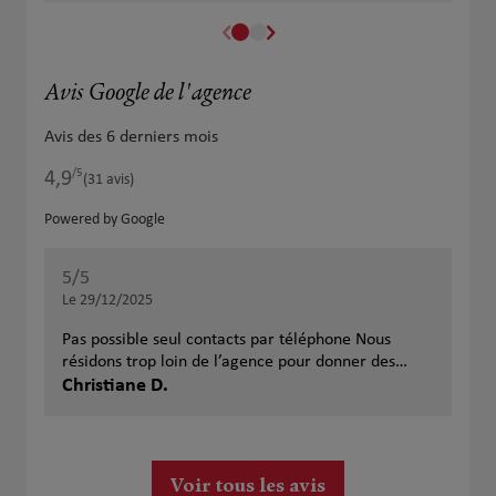
Avis Google de l'agence
Avis des 6 derniers mois
/5
4,9
Note de 4.9 sur 5
(31 avis)
Powered by Google
5
/5
Note de 5 sur 5
Le 29/12/2025
Pas possible seul contacts par téléphone Nous
résidons trop loin de l’agence pour donner des
détails sur le descriptif de celle-ci Par contre très
Christiane D.
bon contacts avec l’agent, qui à réglé avec
efficacité, nos différentes questions et demandes
sur notre contrat santé . Contrat souscrit depuis
plus de 40 ans
Voir tous les avis