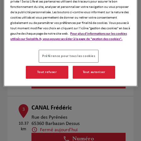
Numéro
privée ! Swiss Life et ses partenaires utilisent des traceurs pour assurer le bon
fonctionnement du site, analyser et personnaliser votre navigation ou vous proposer
Voir plus
de la publicité personnalisée. Les boutons ci-contre vous informent sur la nature des
cookies utilisés et vous permettent de donner ou retirer votre consentement
globalement ou de paramétrer vos préférences par finalité de cookies. Vous pouvez à
tout moment modifier vos choix en cliquant sur l’icône "gestion des cookies" en bas à
gauche de chaque page de notre site web.
Pour plus d'informations sur les cookies
Vincent PONTICO
utilisés sur Swisslife.fr, vous pouvez accéder à la page de "gestion des cookies".
2
38 Rue des Pyrénées
5.17 km
65310 Odos
Préférence pour tous les cookies
Fermé aujourd'hui
Numéro
Tout refuser
Tout autoriser
Voir plus
CANAL Frédéric
3
Rue des Pyrénées
10.37
65360 Barbazan Dessus
km
Fermé aujourd'hui
Numéro