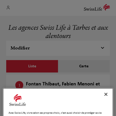
Les agences Swiss Life à Tarbes et aux
alentours
Modifier
Liste
Carte
Fontan Thibaut, Fabien Menoni et
1
Pedebidou Florent
2.2 km
63 rue Carnot
65000 Tarbes
Fermé aujourd'hui
Avec Swiss Life, vivre selon ses propres choix, c’est aussi choisir de protéger sa vie