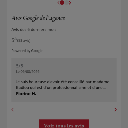
Avis Google de l'agence
Avis des 6 derniers mois
/5
5
Note de 5 sur 5
(93 avis)
Powered by Google
5
/5
5
/
Note de 5 sur 5
Le 06/08/2026
Le 
Je suis heureuse d’avoir été conseillé par madame
Sup
Badiou qui est d’un professionnalisme et d’une
bienveillance remarquable, merci beaucoup
Florine H.
Alb
Voir tous les avis