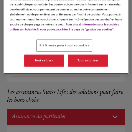
de la publicité personnalisée. Les boutons ci-contre vous informent sur la nature des
cookies utilisés et vous permettent de donner ou retirer votre consentement
Bilan patrimonial
globalement ou de paramétrer vos préférences par finalité de cookies. Vous pouvez à
tout moment modifier vos choix en cliquant sur l’icône "gestion des cookies" en bas à
gauche de chaque page de notre site web.
Pour plus d'informations sur les cookies
Garantie Homme clé et Associés
utilisés sur Swisslife.fr, vous pouvez accéder à la page de "gestion des cookies".
Plan Epargne Retraite
Préférence pour tous les cookies
Prévoyance
Tout refuser
Tout autoriser
Transmission du patrimoine
Les assurances Swiss Life : des solutions pour faire
les bons choix
Assurances du particulier