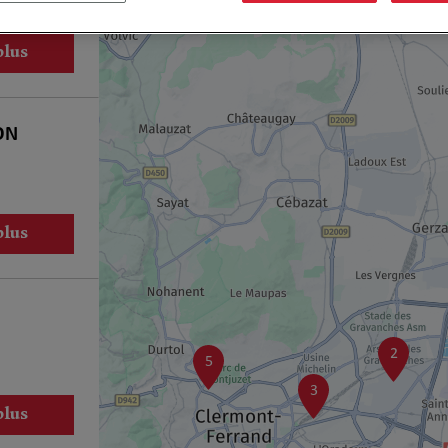
plus
ON
plus
2
5
3
plus