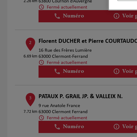
2.26 km
63800 Cournon d’Auvergne
Fermé actuellement
Numéro
Voir 
Florent DUCHER et Pierre COURTAUD
2
16 Rue des Frères Lumière
6.69 km
63000 Clermont-Ferrand
Fermé actuellement
Numéro
Voir 
PATAUX P. GRAIL JP. & VALLEIX N.
3
9 rue Anatole France
7.72 km
63000 Clermont Ferrand
Fermé actuellement
Numéro
Voir 