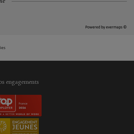
ité
Powered by
evermaps ©
ies
s engagements