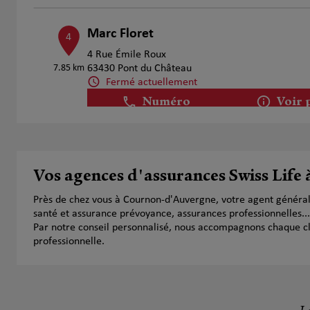
Marc Floret
4
4 Rue Émile Roux
7.85 km
63430 Pont du Château
Fermé actuellement
Numéro
Voir 
Gwenaelle BADIOU
5
Vos agences d'assurances Swiss Lif
52 Avenue Raymond Bergougnan
10.55 km
63000 Clermont Ferrand
Près de chez vous à Cournon-d'Auvergne, votre agent général
Fermé actuellement
santé et assurance prévoyance, assurances professionnelles...
Numéro
Voir 
Par notre conseil personnalisé, nous accompagnons chaque clien
professionnelle.
Christophe Giraud Et Stephane De Mic
6
40 Boulevard Etienne Clementel