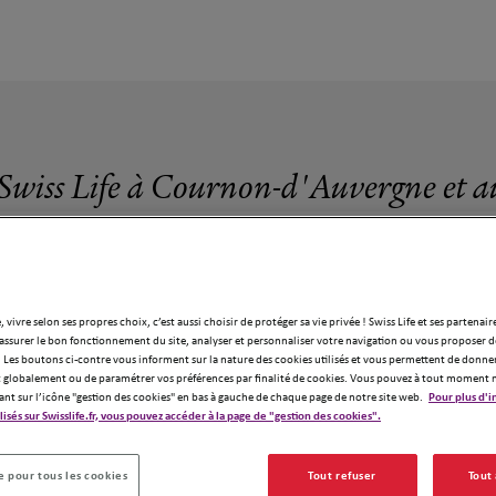
 Swiss Life à Cournon-d'Auvergne et a
, vivre selon ses propres choix, c’est aussi choisir de protéger sa vie privée ! Swiss Life et ses partenair
assurer le bon fonctionnement du site, analyser et personnaliser votre navigation ou vous proposer de
 agences Swiss Life à Cournon-d'Auverg
 Les boutons ci-contre vous informent sur la nature des cookies utilisés et vous permettent de donner
globalement ou de paramétrer vos préférences par finalité de cookies. Vous pouvez à tout moment 
ant sur l’icône "gestion des cookies" en bas à gauche de chaque page de notre site web.
Pour plus d'i
6
ilisés sur Swisslife.fr, vous pouvez accéder à la page de "gestion des cookies".
 pour tous les cookies
Tout refuser
Tout