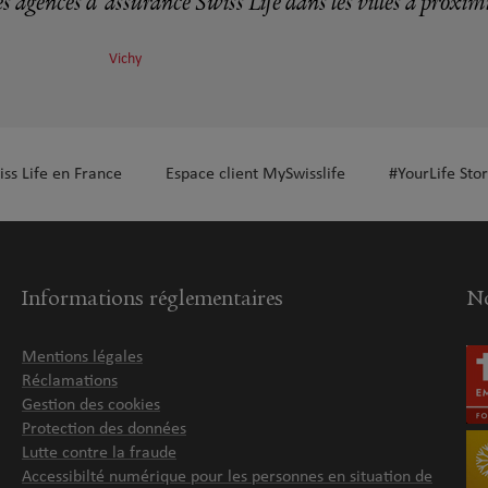
s agences d'assurance Swiss Life dans les villes à proxim
Vichy
plus
iss Life en France
Espace client MySwisslife
#YourLife Stor
Informations réglementaires
No
Mentions légales
Réclamations
Gestion des cookies
Protection des données
Lutte contre la fraude
Accessibilté numérique pour les personnes en situation de