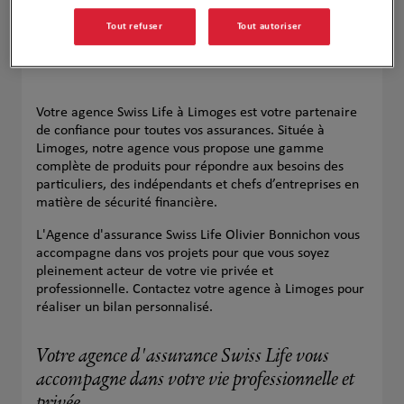
Tout refuser
Tout autoriser
Votre agence Swiss Life à Limoges est votre partenaire
de confiance pour toutes vos assurances. Située à
Limoges, notre agence vous propose une gamme
complète de produits pour répondre aux besoins des
particuliers, des indépendants et chefs d’entreprises en
matière de sécurité financière.
L'Agence d'assurance Swiss Life Olivier Bonnichon vous
accompagne dans vos projets pour que vous soyez
pleinement acteur de votre vie privée et
professionnelle. Contactez votre agence à Limoges pour
réaliser un bilan personnalisé.
Votre agence d'assurance Swiss Life vous
accompagne dans votre vie professionnelle et