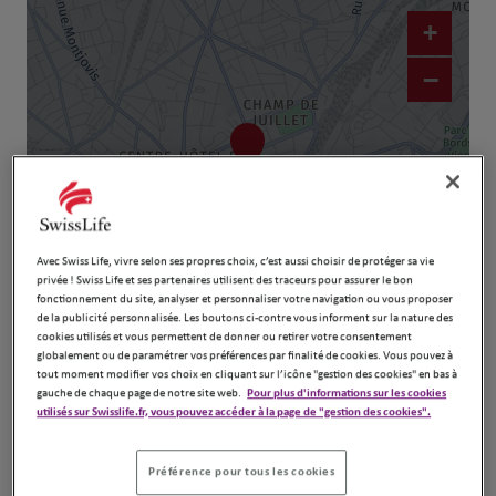
+
−
Avec Swiss Life, vivre selon ses propres choix, c’est aussi choisir de protéger sa vie
privée ! Swiss Life et ses partenaires utilisent des traceurs pour assurer le bon
fonctionnement du site, analyser et personnaliser votre navigation ou vous proposer
Naviguer
Itinéraire
de la publicité personnalisée. Les boutons ci-contre vous informent sur la nature des
cookies utilisés et vous permettent de donner ou retirer votre consentement
Leaflet
| Map ©2026
HERE
globalement ou de paramétrer vos préférences par finalité de cookies. Vous pouvez à
tout moment modifier vos choix en cliquant sur l’icône "gestion des cookies" en bas à
gauche de chaque page de notre site web.
Pour plus d'informations sur les cookies
utilisés sur Swisslife.fr, vous pouvez accéder à la page de "gestion des cookies".
Préférence pour tous les cookies