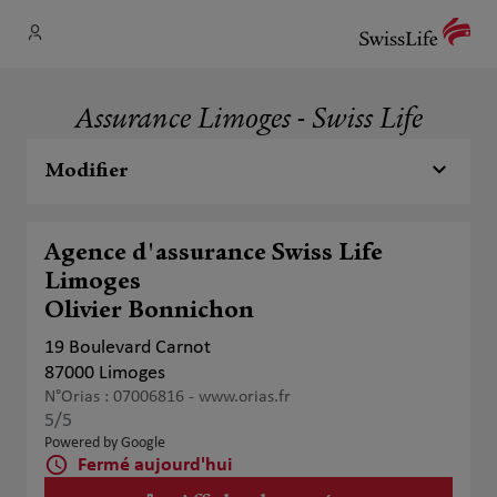
Assurance Limoges - Swiss Life
Modifier
Agence d'assurance Swiss Life
Limoges
Olivier Bonnichon
19 Boulevard Carnot
87000 Limoges
N°Orias : 07006816 -
www.orias.fr
5
/5
Note de 5 sur 5
Powered by Google
Fermé aujourd'hui