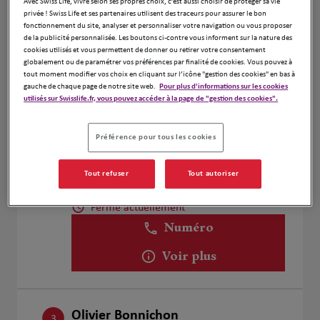
Avec Swiss Life, vivre selon ses propres choix, c’est aussi choisir de protéger sa vie
BOUTY Kendy
privée ! Swiss Life et ses partenaires utilisent des traceurs pour assurer le bon
1
fonctionnement du site, analyser et personnaliser votre navigation ou vous proposer
13 Rue Thomas Edison
de la publicité personnalisée. Les boutons ci-contre vous informent sur la nature des
87200 Saint Junien
cookies utilisés et vous permettent de donner ou retirer votre consentement
globalement ou de paramétrer vos préférences par finalité de cookies. Vous pouvez à
Fermé actuellement
tout moment modifier vos choix en cliquant sur l’icône "gestion des cookies" en bas à
Numéro
gauche de chaque page de notre site web.
Pour plus d'informations sur les cookies
utilisés sur Swisslife.fr, vous pouvez accéder à la page de "gestion des cookies".
Voir plus
Préférence pour tous les cookies
Jérémy FOURNIER
Tout refuser
Tout autoriser
2
87000 Limoges
Fermé actuellement
Numéro
Voir plus
Olivier Bonnichon
3