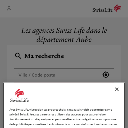
Les agences Swiss Life dans le
département Aube
Ma recherche
Utiliser 
Recherche
Avec Swiss Life, vivre selon ses propres choix, c’est aussi choisir de protéger sa vie
Liste
Carte
privée ! Swiss Life et ses partenaires utilisent des traceurs pour assurer le bon
fonctionnement du site, analyser et personnaliser votre navigation ou vous proposer
de la publicité personnalisée. Les boutons ci-contre vous informent sur la nature des