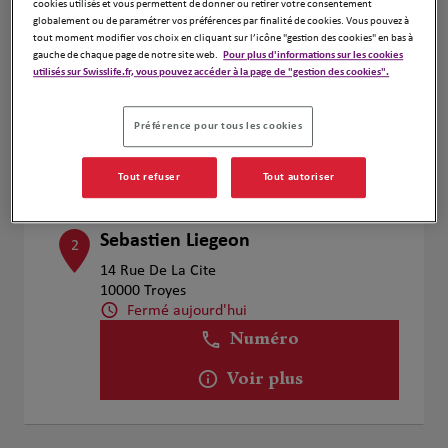
cookies utilisés et vous permettent de donner ou retirer votre consentement
ROBERT Jean-Charles
globalement ou de paramétrer vos préférences par finalité de cookies. Vous pouvez à
1
tout moment modifier vos choix en cliquant sur l’icône "gestion des cookies" en bas à
19 Voie Buée
gauche de chaque page de notre site web.
Pour plus d'informations sur les cookies
10220 Assencières
utilisés sur Swisslife.fr, vous pouvez accéder à la page de "gestion des cookies".
Fermé aujourd'hui
Numéro
Préférence pour tous les cookies
Voir plus
Tout refuser
Tout autoriser
Sebastien Liegeon
2
14 Rue De La Cite
10000 Troyes
Fermé aujourd'hui
Numéro
Voir plus