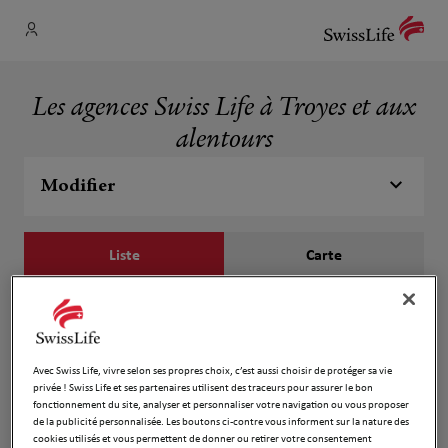
Les agences Swiss Life à Troyes et aux
alentours
Modifier
Liste
Carte
Sebastien Liegeon
1
14 Rue De La Cite
Avec Swiss Life, vivre selon ses propres choix, c’est aussi choisir de protéger sa vie
859 m
10000 Troyes
privée ! Swiss Life et ses partenaires utilisent des traceurs pour assurer le bon
Fermé actuellement
fonctionnement du site, analyser et personnaliser votre navigation ou vous proposer
Ouvert sur rdv 09:00 - 12:00 et 14:00 -
de la publicité personnalisée. Les boutons ci-contre vous informent sur la nature des
18:00
cookies utilisés et vous permettent de donner ou retirer votre consentement