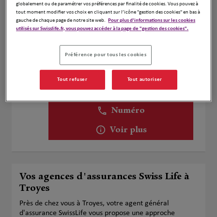
Numéro
globalement ou de paramétrer vos préférences par finalité de cookies. Vous pouvez à
tout moment modifier vos choix en cliquant sur l’icône "gestion des cookies" en bas à
gauche de chaque page de notre site web.
Pour plus d'informations sur les cookies
Voir plus
utilisés sur Swisslife.fr, vous pouvez accéder à la page de "gestion des cookies".
Préférence pour tous les cookies
ROBERT Jean-Charles
2
19 Voie Buée
Tout refuser
Tout autoriser
11.52
10220 Assencières
km
Fermé actuellement
Numéro
Voir plus
Vos agences d'assurances Swiss Life à
Troyes
Près de chez vous à Troyes, votre agent général
d'assurance SwissLife vous propose une approche