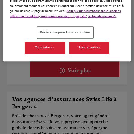
globalement ou de paramétrer vos préférences par finalité de cookies. Vous pouvez à
Voir plus
tout moment modifier vos choix en cliquant sur l’icône "gestion des cookies" en bas à
gauche de chaque page de notre site web.
Pour plus d'informations sur les cookies
utilisés sur Swisslife.fr, vous pouvez accéder à la page de "gestion des cookies".
Florian Michaud
2
Préférence pour tous les cookies
36 A Avenue du Général de Gaulle
1.5 km
24100 Bergerac
Tout refuser
Tout autoriser
Fermé actuellement
Numéro
Voir plus
Vos agences d'assurances Swiss Life à
Bergerac
Près de chez vous à Bergerac, votre agent général
d'assurance SwissLife vous propose une approche
globale de vos besoins en assurance vie, épargne