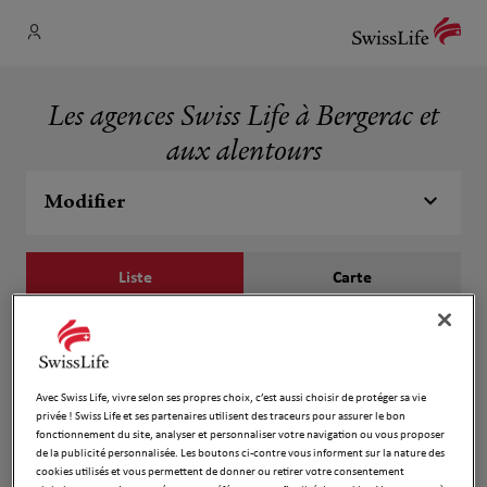
Les agences Swiss Life à Bergerac et
aux alentours
Modifier
Liste
Carte
Jean Baptiste Truntzer
1
95 Rue Neuve d'Argenson
Avec Swiss Life, vivre selon ses propres choix, c’est aussi choisir de protéger sa vie
127 m
24100 Bergerac
privée ! Swiss Life et ses partenaires utilisent des traceurs pour assurer le bon
Fermé actuellement
fonctionnement du site, analyser et personnaliser votre navigation ou vous proposer
de la publicité personnalisée. Les boutons ci-contre vous informent sur la nature des
Numéro
cookies utilisés et vous permettent de donner ou retirer votre consentement