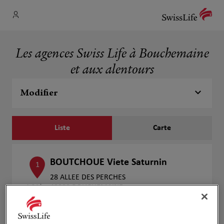
Les agences Swiss Life à Bouchemaine
et aux alentours
Modifier
Liste
Carte
BOUTCHOUE Viete Saturnin
1
28 ALLEE DES PERCHES
1.34 km
49080 BOUCHEMAINE
Fermé aujourd'hui
Numéro