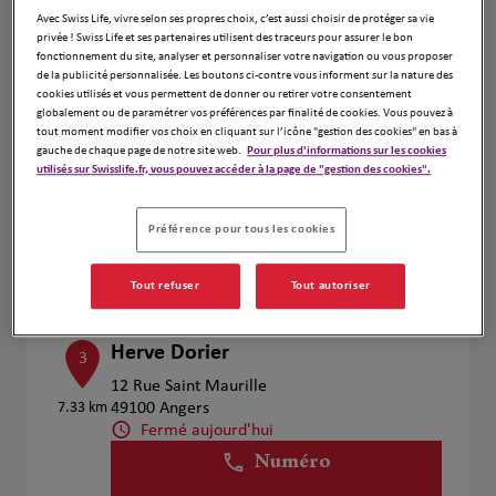
Voir plus
Avec Swiss Life, vivre selon ses propres choix, c’est aussi choisir de protéger sa vie
privée ! Swiss Life et ses partenaires utilisent des traceurs pour assurer le bon
fonctionnement du site, analyser et personnaliser votre navigation ou vous proposer
de la publicité personnalisée. Les boutons ci-contre vous informent sur la nature des
cookies utilisés et vous permettent de donner ou retirer votre consentement
Patrice Cremers
2
globalement ou de paramétrer vos préférences par finalité de cookies. Vous pouvez à
tout moment modifier vos choix en cliquant sur l’icône "gestion des cookies" en bas à
4 Rue Hoche
gauche de chaque page de notre site web.
Pour plus d'informations sur les cookies
6.55 km
49100 Angers
utilisés sur Swisslife.fr, vous pouvez accéder à la page de "gestion des cookies".
Fermé aujourd'hui
Numéro
Préférence pour tous les cookies
Voir plus
Tout refuser
Tout autoriser
Herve Dorier
3
12 Rue Saint Maurille
7.33 km
49100 Angers
Fermé aujourd'hui
Numéro