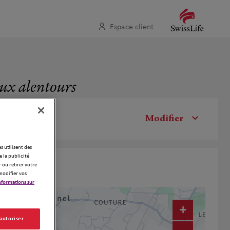
Espace client
aux alentours
Modifier
es utilisent des
 la publicité
re
 ou retirer votre
modifier vos
nformations sur
+
2
 autoriser