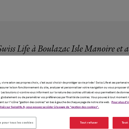
Swiss Life à Boulazac Isle Manoire et 
, vivre selon ses propres choix, c’est aussi choisir de protéger sa vie privée ! Swiss Life et ses partenair
assurer le bon fonctionnement du site, analyser et personnaliser votre navigation ou vous proposer de
 agences Swiss Life à Boulazac Isle Manoi
 Les boutons ci-contre vous informent sur la nature des cookies utilisés et vous permettent de donner
globalement ou de paramétrer vos préférences par finalité de cookies. Vous pouvez à tout moment 
ant sur l’icône "gestion des cookies" en bas à gauche de chaque page de notre site web.
Pour plus d'i
ilisés sur Swisslife.fr, vous pouvez accéder à la page de "gestion des cookies".
 pour tous les cookies
Tout refuser
Tout