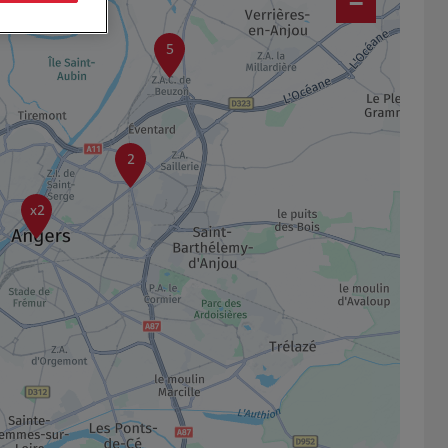
−
5
2
x2