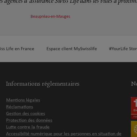
s agences d'assurance Swiss Life dans les villes à proxim
Beaupréau-en-Mauges
iss Life en France
Espace client MySwisslife
#YourLife Stor
Informations réglementaires
No
Mentions légales
Réclamations
Gestion des cookies
Protection des données
Lutte contre la fraude
Accessibilté numérique pour les personnes en situation de