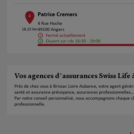
Patrice Cremers
4
4 Rue Hoche
18.25 km
49100 Angers
Fermé actuellement
Ouvert sur rdv 16:30 - 19:00
Numéro
Voir 
Cathy JACQUET
Vos agences d'assurances Swiss Life 
5
8 Boulevard de l'Épervière
Près de chez vous à Brissac Loire Aubance, votre agent géné
20.12 km
49000 Écouflant
santé et assurance prévoyance, assurances professionnelles...
Fermé actuellement
Par notre conseil personnalisé, nous accompagnons chaque clien
Numéro
Voir 
professionnelle.