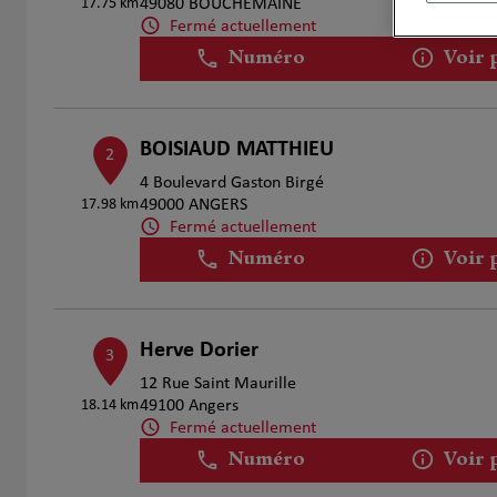
17.75 km
49080 BOUCHEMAINE
Fermé actuellement
Numéro
Voir 
BOISIAUD MATTHIEU
2
4 Boulevard Gaston Birgé
17.98 km
49000 ANGERS
Fermé actuellement
Numéro
Voir 
Herve Dorier
3
12 Rue Saint Maurille
18.14 km
49100 Angers
Fermé actuellement
Numéro
Voir 