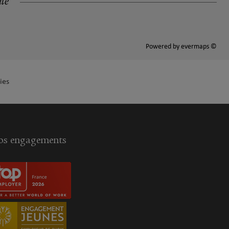
ité
Powered by
evermaps ©
ies
s engagements