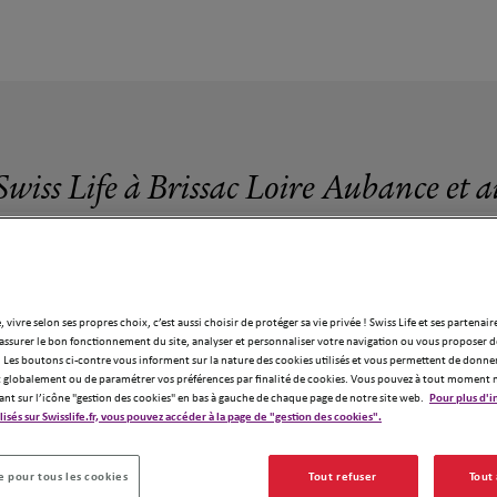
Swiss Life à Brissac Loire Aubance et 
, vivre selon ses propres choix, c’est aussi choisir de protéger sa vie privée ! Swiss Life et ses partenair
assurer le bon fonctionnement du site, analyser et personnaliser votre navigation ou vous proposer de
 agences Swiss Life à Brissac Loire Auban
 Les boutons ci-contre vous informent sur la nature des cookies utilisés et vous permettent de donner
globalement ou de paramétrer vos préférences par finalité de cookies. Vous pouvez à tout moment 
ant sur l’icône "gestion des cookies" en bas à gauche de chaque page de notre site web.
Pour plus d'i
ilisés sur Swisslife.fr, vous pouvez accéder à la page de "gestion des cookies".
 pour tous les cookies
Tout refuser
Tout