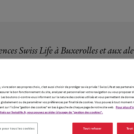
ences Swiss Life à Buxerolles et aux al
, vivre selon ses propres choix, c’est aussi choisir de protéger sa vie privée ! Swiss Life et ses partenair
assurer le bon fonctionnement du site, analyser et personnaliser votre navigation ou vous proposer de
4 agences Swiss Life à Buxerolles
 Les boutons ci-contre vous informent sur la nature des cookies utilisés et vous permettent de donner
globalement ou de paramétrer vos préférences par finalité de cookies. Vous pouvez à tout moment 
ant sur l’icône "gestion des cookies" en bas à gauche de chaque page de notre site web.
Pour plus d'i
ilisés sur Swisslife.fr, vous pouvez accéder à la page de "gestion des cookies".
 pour tous les cookies
Tout refuser
Tout