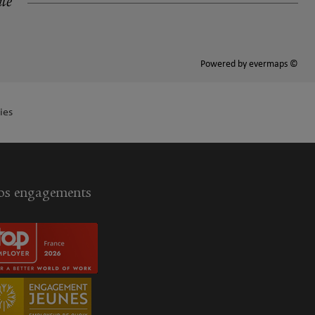
ité
Powered by
evermaps ©
ies
s engagements