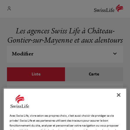
Les agences Swiss Life à Château-
Gontier-sur-Mayenne et aux alentours
Modifier
Liste
Carte
Vincent JEROME
1
1 rue Déan
1.09 km
53200 CHATEAU GONTIER SUR MAYENNE
Ouvert 09:00 - 12:00 et 14:00 - 22:00
Avec Swiss Life, vivre selon ses propres choix, c’est aussi choisir de protéger sa vie
privée ! Swiss Life et ses partenaires utilisent des traceurs pour assurer le bon
Numéro
fonctionnement du site, analyser et personnaliser votre navigation ou vous proposer