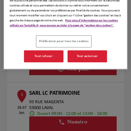
de la publicité personnalisée. Les boutons ci-contre vous informent sur la nature des
Voir plus
cookies utilisés et vous permettent de donner ou retirer votre consentement
globalement ou de paramétrer vos préférences par finalité de cookies. Vous pouvez à
tout moment modifier vos choix en cliquant sur l’icône "gestion des cookies" en bas à
gauche de chaque page de notre site web.
Pour plus d'informations sur les cookies
utilisés sur Swisslife.fr, vous pouvez accéder à la page de "gestion des cookies".
Coutard Erwan
2
27 Rue de Solférino
Préférence pour tous les cookies
28.51
53000 Laval
km
Ouvert 09:00 - 12:00 et 13:00 - 18:00
Tout refuser
Tout autoriser
Numéro
Voir plus
SARL LC PATRIMOINE
3
93 RUE MAGENTA
28.67
53000 LAVAL
km
Ouvert 09:00 - 12:00 et 13:00 - 18:00
Numéro