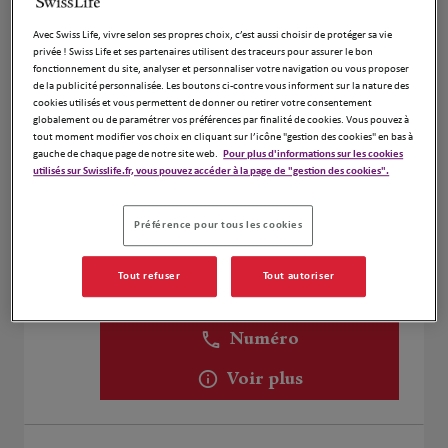
Coutard Erwan
1
Avec Swiss Life, vivre selon ses propres choix, c’est aussi choisir de protéger sa vie
27 Rue de Solférino
privée ! Swiss Life et ses partenaires utilisent des traceurs pour assurer le bon
53000 Laval
fonctionnement du site, analyser et personnaliser votre navigation ou vous proposer
de la publicité personnalisée. Les boutons ci-contre vous informent sur la nature des
Fermé actuellement
cookies utilisés et vous permettent de donner ou retirer votre consentement
Numéro
globalement ou de paramétrer vos préférences par finalité de cookies. Vous pouvez à
tout moment modifier vos choix en cliquant sur l’icône "gestion des cookies" en bas à
gauche de chaque page de notre site web.
Pour plus d'informations sur les cookies
Voir plus
utilisés sur Swisslife.fr, vous pouvez accéder à la page de "gestion des cookies".
Préférence pour tous les cookies
Fabrice Louis
2
11 Rue Sergent Louvrier
Tout refuser
Tout autoriser
53100 Mayenne
Fermé actuellement
Numéro
Voir plus