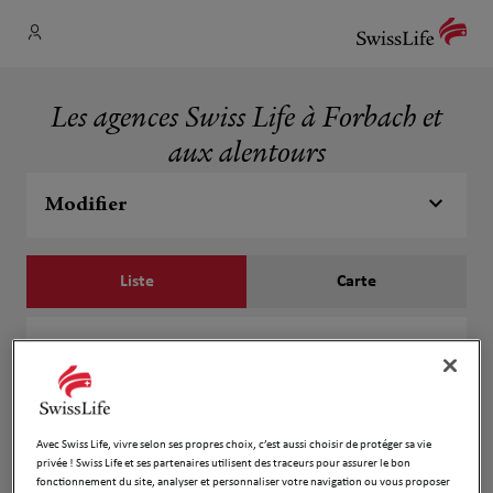
Les agences Swiss Life à Forbach et
aux alentours
Modifier
Liste
Carte
Pascal SEITZ
1
52 RUE NICOLAS COLSON
7.55 km
57800 FREYMING MERLEBACH
Fermé actuellement
Avec Swiss Life, vivre selon ses propres choix, c’est aussi choisir de protéger sa vie
privée ! Swiss Life et ses partenaires utilisent des traceurs pour assurer le bon
Numéro
fonctionnement du site, analyser et personnaliser votre navigation ou vous proposer