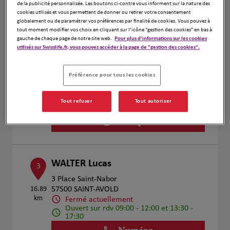
de la publicité personnalisée. Les boutons ci-contre vous informent sur la nature des
Voir plus
cookies utilisés et vous permettent de donner ou retirer votre consentement
globalement ou de paramétrer vos préférences par finalité de cookies. Vous pouvez à
tout moment modifier vos choix en cliquant sur l’icône "gestion des cookies" en bas à
gauche de chaque page de notre site web.
Pour plus d'informations sur les cookies
utilisés sur Swisslife.fr, vous pouvez accéder à la page de "gestion des cookies".
JEREMIE GELPE
2
15 Rue de la Gare
Préférence pour tous les cookies
14.94
57150 Creutzwald
km
Fermé actuellement
Numéro
Tout refuser
Tout autoriser
Voir plus
WALTER Lucas
3
3 Place Saint-Nabor
16.89
57500 SAINT-AVOLD
km
Fermé actuellement
Ouvert sur rdv 09:00 - 12:00 et 13:30 -
17:30