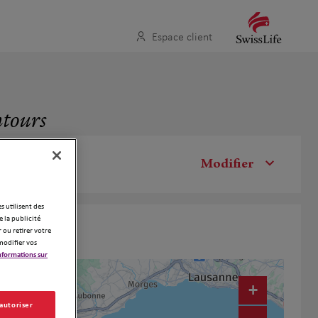
Espace client
ntours
Modifier
es utilisent des
 la publicité
 ou retirer votre
modifier vos
nformations sur
+
 autoriser