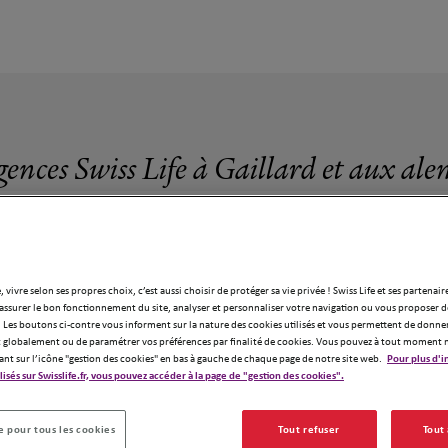
gences Swiss Life à Gaillard et aux ale
, vivre selon ses propres choix, c’est aussi choisir de protéger sa vie privée ! Swiss Life et ses partenair
assurer le bon fonctionnement du site, analyser et personnaliser votre navigation ou vous proposer de
8 agences Swiss Life à Gaillard
 Les boutons ci-contre vous informent sur la nature des cookies utilisés et vous permettent de donner
globalement ou de paramétrer vos préférences par finalité de cookies. Vous pouvez à tout moment 
ant sur l’icône "gestion des cookies" en bas à gauche de chaque page de notre site web.
Pour plus d'i
ilisés sur Swisslife.fr, vous pouvez accéder à la page de "gestion des cookies".
 pour tous les cookies
Tout refuser
Tout