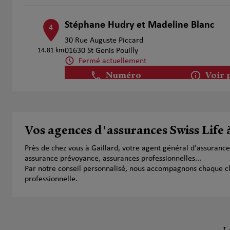
Stéphane Hudry et Madeline Blanc
4
30 Rue Auguste Piccard
14.81 km
01630 St Genis Pouilly
Fermé actuellement
Numéro
Voir 
Antoine Di Fabrizio
5
Vos agences d'assurances Swiss Life 
150 Avenue Jean Jaures
15.17 km
74800 La Roche Sur Foron
Près de chez vous à Gaillard, votre agent général d'assuranc
Fermé aujourd'hui
assurance prévoyance, assurances professionnelles...
Numéro
Voir 
Par notre conseil personnalisé, nous accompagnons chaque clien
professionnelle.
MS ASSURANCES
6
171 Rue des Gentianes