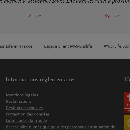
s agences d'assurance Swiss Life dans les villes à proxim
Annecy
Oyonnax
plus
iss Life en France
Espace client MySwisslife
#YourLife Stor
plus
Informations réglementaires
No
Mentions légales
Réclamations
Gestion des cookies
Protection des données
Lutte contre la fraude
Accessibilté numérique pour les personnes en situation de