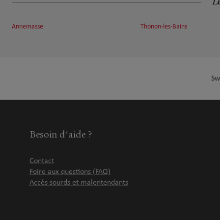
Le
18.71 km
74130 Bonneville
Fermé actuellement
Annemasse
Thonon-les-Bains
Numéro
Voir 
Vuagnat Assurances / Eric Vuagnat
7
Sw
10 Avenue du Général de Gaulle
29.38 km
74200 Thonon les Bains
Fermé aujourd'hui
Ouvert sur rdv 09:00 - 12:00
Numéro
Voir 
Besoin d'aide ?
Contact
ASSURANCES BERLUZE
8
Foire aux questions (FAQ)
Accès sourds et malentendants
12 Place des Arts
29.59 km
74200 Thonon les Bains
Fermé actuellement
Ouvert sur rdv 08:00 - 12:00