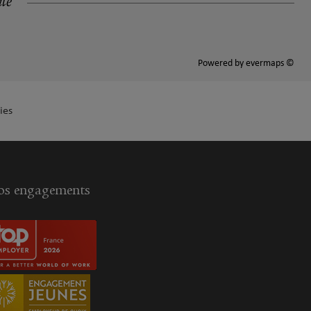
ité
Powered by
evermaps ©
ies
s engagements