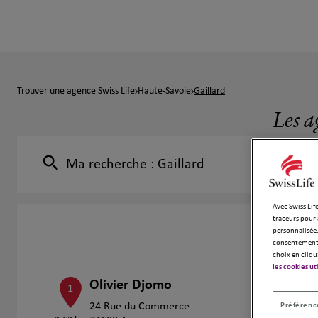
Trouver une agence Swiss Life
Haute-Savoie
Gaillard
Les a
Ma recherche :
Gaillard
Avec Swiss Life
traceurs pour 
personnalisée.
consentement 
choix en cliqu
les cookies ut
Olivier Djomo
1
Préférence
24 Rue du Commerce