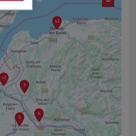
−
x2
x2
3
6
5