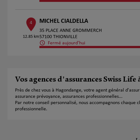
MICHEL CIALDELLA
4
35 PLACE ANNE GROMMERCH
12.85 km
57100 THIONVILLE
Fermé aujourd'hui
Numéro
Voir 
BAMAS CELIA
Vos agences d'assurances Swiss Lif
5
24 Avenue Robert Schuman
Près de chez vous à Hagondange, votre agent général d'assur
14.49 km
57000 Metz
assurance prévoyance, assurances professionnelles...
Fermé aujourd'hui
Par notre conseil personnalisé, nous accompagnons chaque clien
Numéro
Voir 
professionnelle.
Prendre RDV