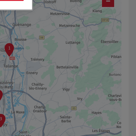
−
1
3