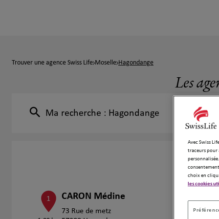
Trouver une agence Swiss Life
Moselle
Hagondange
Les age
Ma recherche :
Hagondange
Avec Swiss Life
traceurs pour 
personnalisée.
consentement 
choix en cliqu
les cookies ut
CARON Médine
1
Préférence
73 Rue de metz