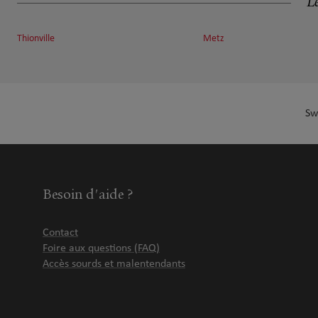
Le
HUBERT FRAPPÉ
6
15 RUE D APREMONT
Thionville
Metz
18.14 km
57000 METZ
Fermé aujourd'hui
Numéro
Voir 
Sw
Besoin d'aide ?
Contact
Foire aux questions (FAQ)
Accès sourds et malentendants