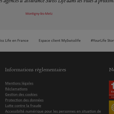
s agences d'assurance Swiss Life dans les villes à proxim
Montigny-lès-Metz
plus
iss Life en France
Espace client MySwisslife
#YourLife Stor
Informations réglementaires
No
Mentions légales
Réclamations
Gestion des cookies
Protection des données
Lutte contre la fraude
Accessibilté numérique pour les personnes en situation de