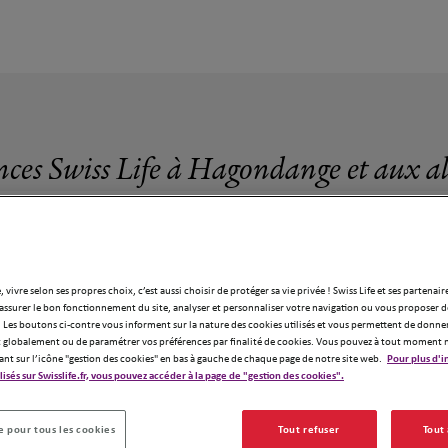
nces Swiss Life à Hagondange et aux a
, vivre selon ses propres choix, c’est aussi choisir de protéger sa vie privée ! Swiss Life et ses partenair
assurer le bon fonctionnement du site, analyser et personnaliser votre navigation ou vous proposer de
6 agences Swiss Life à Hagondange
 Les boutons ci-contre vous informent sur la nature des cookies utilisés et vous permettent de donner
globalement ou de paramétrer vos préférences par finalité de cookies. Vous pouvez à tout moment 
ant sur l’icône "gestion des cookies" en bas à gauche de chaque page de notre site web.
Pour plus d'i
ilisés sur Swisslife.fr, vous pouvez accéder à la page de "gestion des cookies".
 pour tous les cookies
Tout refuser
Tout