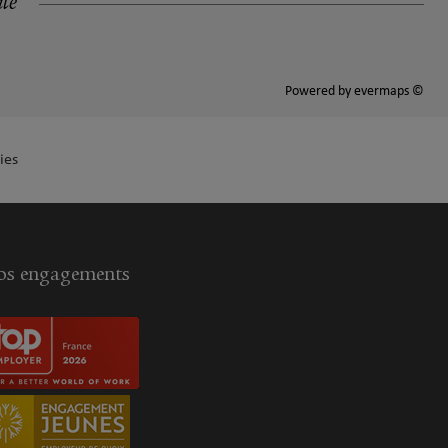
ité
Powered by
evermaps ©
ies
s engagements