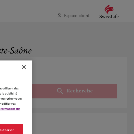
Espace client
ute-Saône
es utilisent des
Recherche
Utiliser ma position
 la publicité
 ou retirer votre
modifier vos
nformations sur
e-Saône
 autoriser