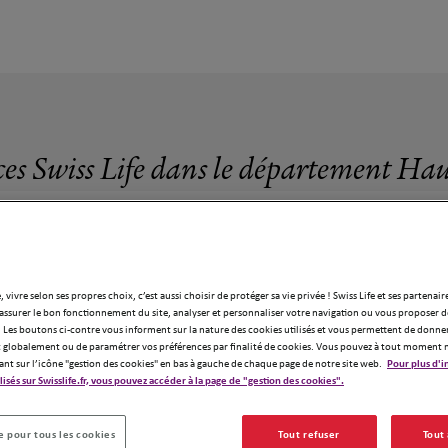
ces Swiss Life dans le département Ha
, vivre selon ses propres choix, c’est aussi choisir de protéger sa vie privée ! Swiss Life et ses partenair
assurer le bon fonctionnement du site, analyser et personnaliser votre navigation ou vous proposer de
 Les boutons ci-contre vous informent sur la nature des cookies utilisés et vous permettent de donner
globalement ou de paramétrer vos préférences par finalité de cookies. Vous pouvez à tout moment 
ant sur l’icône "gestion des cookies" en bas à gauche de chaque page de notre site web.
Pour plus d'i
ilisés sur Swisslife.fr, vous pouvez accéder à la page de "gestion des cookies".
ces Swiss Life dans le département Haut
 pour tous les cookies
Tout refuser
Tout