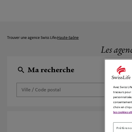
Trouver une agence Swiss Life
Haute-Saône
Les agen
Ma recherche
Avec Swiss Life
traceurs pour 
personnalisée.
consentement 
choix en cliqu
les cookies ut
2 agen
Préférence