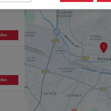
plus
1
plus