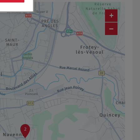
+
−
2