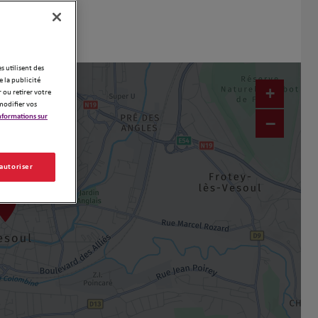
es utilisent des
 la publicité
+
 ou retirer votre
modifier vos
nformations sur
−
 autoriser