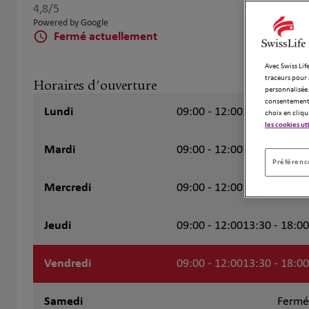
4,8
/5
Note de 4.8 sur 5
Powered by Google
Fermé actuellement
Avec Swiss Life
traceurs pour 
Horaires d'ouverture
personnalisée.
consentement 
Lundi
09:00 - 12:00
13:30 - 18:00
choix en cliqu
les cookies ut
Mardi
09:00 - 12:00
13:30 - 18:00
Préférence
Mercredi
09:00 - 12:00
13:30 - 18:00
Jeudi
09:00 - 12:00
13:30 - 18:00
Vendredi
09:00 - 12:00
13:30 - 18:00
Samedi
Fermé