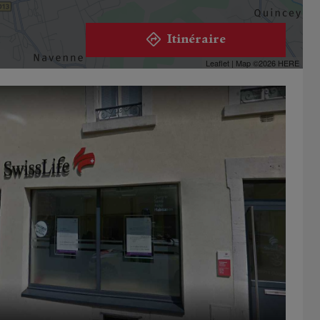
Itinéraire
Leaflet
| Map ©2026
HERE