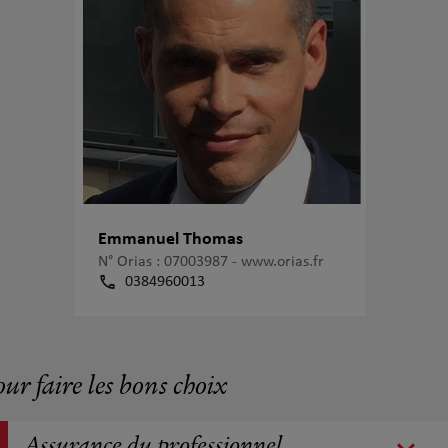
Emmanuel Thomas
N° Orias : 07003987 -
www.orias.fr
0384960013
our faire les bons choix