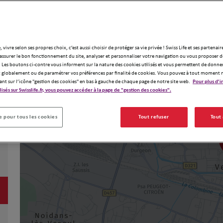
, vivre selon ses propres choix, c’est aussi choisir de protéger sa vie privée ! Swiss Life et ses partenair
assurer le bon fonctionnement du site, analyser et personnaliser votre navigation ou vous proposer de
 Les boutons ci-contre vous informent sur la nature des cookies utilisés et vous permettent de donner
globalement ou de paramétrer vos préférences par finalité de cookies. Vous pouvez à tout moment 
ant sur l’icône "gestion des cookies" en bas à gauche de chaque page de notre site web.
Pour plus d'i
ilisés sur Swisslife.fr, vous pouvez accéder à la page de "gestion des cookies".
 pour tous les cookies
Tout refuser
Tout