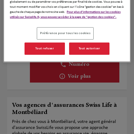
globalement ou de paramétrer vos préférences par finalité de cookies. Vous pouvez à
tout moment modifier vos choix en cliquant sur l’icône "gestion des cookies" en bas à
Voir plus
gauche de chaque page de notre site web.
Pour plus d'informations sur les cookies
utilisés sur Swisslife.fr, vous pouvez accéder à la page de "gestion des cookies".
Préférence pour tous les cookies
Claude ROUSSEL
2
4 Rue du Mont Miroir
Tout refuser
Tout autoriser
29.44
25120 Maîche
km
Fermé aujourd'hui
Numéro
Voir plus
Vos agences d'assurances Swiss Life à
Montbéliard
Près de chez vous à Montbéliard, votre agent général
d'assurance SwissLife vous propose une approche
globale de vos besoins en assurance vie, épargne