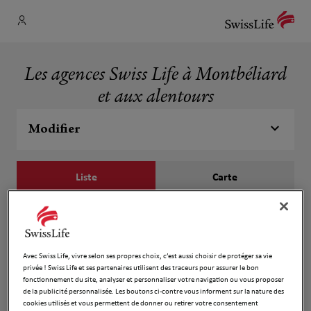
Les agences Swiss Life à Montbéliard
et aux alentours
Modifier
Liste
Carte
Pierre Fiorese
1
14 Rue d'Audincourt
Avec Swiss Life, vivre selon ses propres choix, c’est aussi choisir de protéger sa vie
8.19 km
25230 Seloncourt
privée ! Swiss Life et ses partenaires utilisent des traceurs pour assurer le bon
Fermé aujourd'hui
fonctionnement du site, analyser et personnaliser votre navigation ou vous proposer
Ouvert sur rdv 09:00 - 12:00
de la publicité personnalisée. Les boutons ci-contre vous informent sur la nature des
cookies utilisés et vous permettent de donner ou retirer votre consentement
Numéro