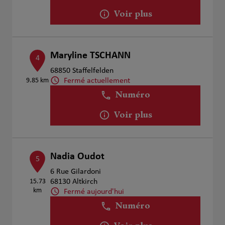
Voir plus
Maryline TSCHANN
4
68850 Staffelfelden
Fermé actuellement
9.85 km
Numéro
Voir plus
Nadia Oudot
5
6 Rue Gilardoni
15.73
68130 Altkirch
km
Fermé aujourd'hui
Numéro