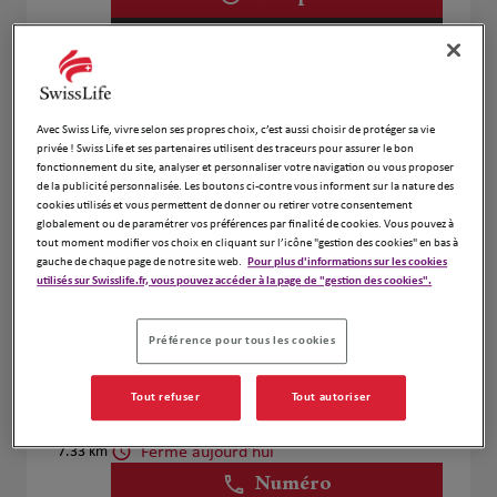
Prendre RDV
Christian Piccinelli
Avec Swiss Life, vivre selon ses propres choix, c’est aussi choisir de protéger sa vie
2
privée ! Swiss Life et ses partenaires utilisent des traceurs pour assurer le bon
5 rue Victor SCHOELCHER
fonctionnement du site, analyser et personnaliser votre navigation ou vous proposer
3.51 km
68200 MULHOUSE
de la publicité personnalisée. Les boutons ci-contre vous informent sur la nature des
cookies utilisés et vous permettent de donner ou retirer votre consentement
Fermé aujourd'hui
globalement ou de paramétrer vos préférences par finalité de cookies. Vous pouvez à
Ouvert sur rdv 09:00 - 13:00
tout moment modifier vos choix en cliquant sur l’icône "gestion des cookies" en bas à
Numéro
gauche de chaque page de notre site web.
Pour plus d'informations sur les cookies
utilisés sur Swisslife.fr, vous pouvez accéder à la page de "gestion des cookies".
Voir plus
Préférence pour tous les cookies
Jérôme COUTURIER
Tout refuser
Tout autoriser
3
68440 Habsheim
Fermé aujourd'hui
7.33 km
Numéro