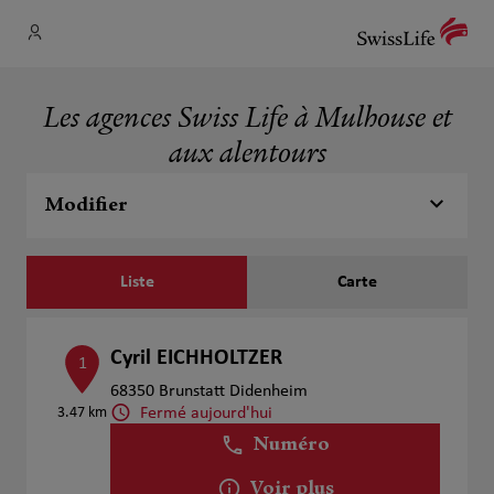
Les agences Swiss Life à Mulhouse et
aux alentours
Modifier
Liste
Carte
Cyril EICHHOLTZER
1
68350 Brunstatt Didenheim
Fermé aujourd'hui
3.47 km
Numéro
Voir plus