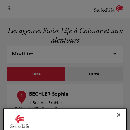
Les agences Swiss Life à Colmar et aux
alentours
Modifier
Liste
Carte
BECHLER Sophie
1
1 Rue des Érables
3.41 km
68320 Bischwihr
Fermé actuellement
Numéro