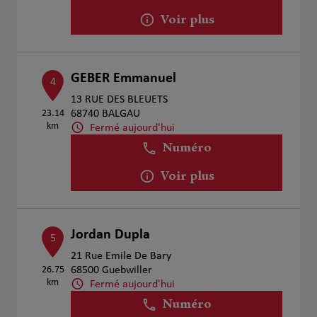
Voir plus
GEBER Emmanuel
4
13 RUE DES BLEUETS
23.14
68740 BALGAU
km
Fermé aujourd'hui
Numéro
Voir plus
Jordan Dupla
5
21 Rue Emile De Bary
26.75
68500 Guebwiller
km
Fermé aujourd'hui
Numéro