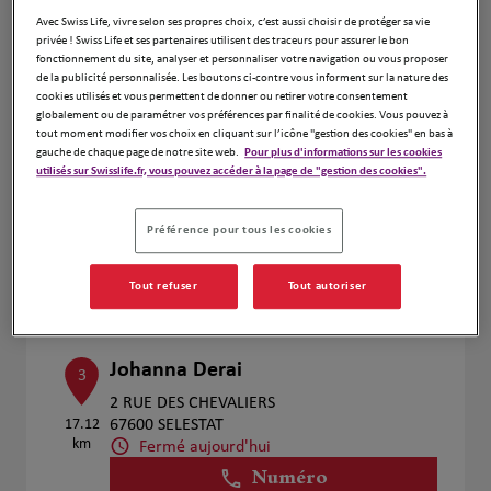
Voir plus
Avec Swiss Life, vivre selon ses propres choix, c’est aussi choisir de protéger sa vie
privée ! Swiss Life et ses partenaires utilisent des traceurs pour assurer le bon
fonctionnement du site, analyser et personnaliser votre navigation ou vous proposer
de la publicité personnalisée. Les boutons ci-contre vous informent sur la nature des
cookies utilisés et vous permettent de donner ou retirer votre consentement
Michel Herve
2
globalement ou de paramétrer vos préférences par finalité de cookies. Vous pouvez à
tout moment modifier vos choix en cliquant sur l’icône "gestion des cookies" en bas à
38 Rue Du Ladhof
gauche de chaque page de notre site web.
Pour plus d'informations sur les cookies
3.48 km
68000 Colmar
utilisés sur Swisslife.fr, vous pouvez accéder à la page de "gestion des cookies".
Fermé aujourd'hui
Ouvert sur rdv 09:00 - 12:00
Préférence pour tous les cookies
Numéro
Voir plus
Tout refuser
Tout autoriser
Johanna Derai
3
2 RUE DES CHEVALIERS
17.12
67600 SELESTAT
km
Fermé aujourd'hui
Numéro