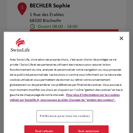
BECHLER Sophie
1
1 Rue des Érables
68320 Bischwihr
Ouvert 08:00 - 18:00
Numéro
Voir plus
Avec Swiss Life, vivre selon ses propres choix, c’est aussi choisir de protéger sa vie
privée ! Swiss Life et ses partenaires utilisent des traceurs pour assurer le bon
fonctionnement du site, analyser et personnaliser votre navigation ou vous proposer
Christian Piccinelli
2
de la publicité personnalisée. Les boutons ci-contre vous informent sur la nature des
cookies utilisés et vous permettent de donner ou retirer votre consentement
5 rue Victor SCHOELCHER
globalement ou de paramétrer vos préférences par finalité de cookies. Vous pouvez à
68200 MULHOUSE
tout moment modifier vos choix en cliquant sur l’icône "gestion des cookies" en bas à
Fermé actuellement
gauche de chaque page de notre site web.
Pour plus d'informations sur les cookies
Ouvert sur rdv 18:00 - 20:00
utilisés sur Swisslife.fr, vous pouvez accéder à la page de "gestion des cookies".
Numéro
Préférence pour tous les cookies
Voir plus
Tout refuser
Tout autoriser