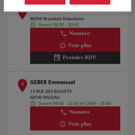
Cyril EICHHOLTZER
3
68350 Brunstatt Didenheim
Ouvert 08:30 - 20:00
Numéro
Voir plus
Prendre RDV
GEBER Emmanuel
4
13 RUE DES BLEUETS
68740 BALGAU
Ouvert 09:00 - 12:00 et 13:00 - 18:00
Numéro
Voir plus