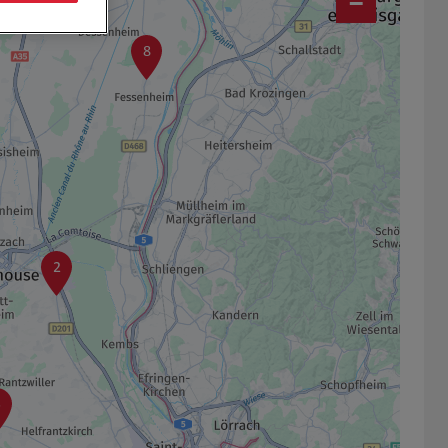
−
8
2
5