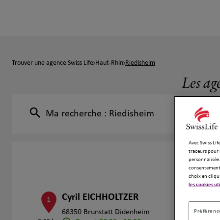
Trouver une agence Swiss Life
Haut-Rhin
Riedisheim
Les ag
Ma recherche :
Riedisheim
Avec Swiss Life
traceurs pour 
personnalisée.
consentement 
choix en cliqu
les cookies ut
Cyril EICHHOLTZER
1
Préférence
68350 Brunstatt Didenheim