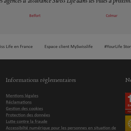
s agences d'assurance Swiss Life dans les villes à proxim
Belfort
Colmar
plus
iss Life en France
Espace client MySwisslife
#YourLife Stor
plus
Informations réglementaires
No
Mentions légales
Réclamations
Gestion des cookies
Protection des données
Lutte contre la fraude
plus
Accessibilté numérique pour les personnes en situation de