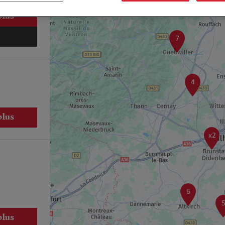
plus
7
4
plus
x2
6
plus