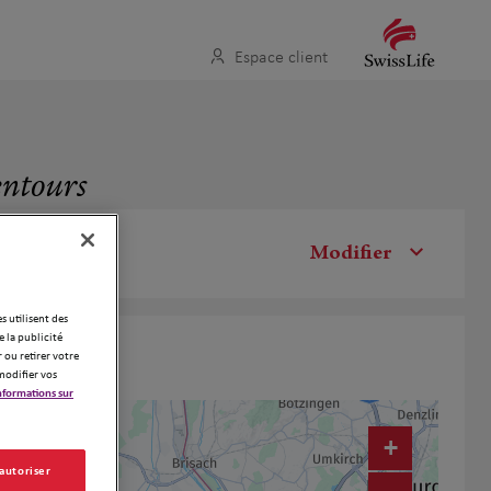
Espace client
entours
Modifier
es utilisent des
 la publicité
 ou retirer votre
modifier vos
nformations sur
+
 autoriser