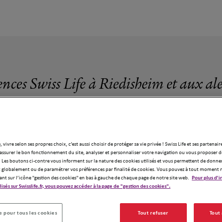
ences Swiss Life à Riedisheim et aux al
, vivre selon ses propres choix, c’est aussi choisir de protéger sa vie privée ! Swiss Life et ses partenair
assurer le bon fonctionnement du site, analyser et personnaliser votre navigation ou vous proposer de
8 agences Swiss Life à Riedisheim
 Les boutons ci-contre vous informent sur la nature des cookies utilisés et vous permettent de donner
globalement ou de paramétrer vos préférences par finalité de cookies. Vous pouvez à tout moment 
ant sur l’icône "gestion des cookies" en bas à gauche de chaque page de notre site web.
Pour plus d'i
ilisés sur Swisslife.fr, vous pouvez accéder à la page de "gestion des cookies".
 pour tous les cookies
Tout refuser
Tout