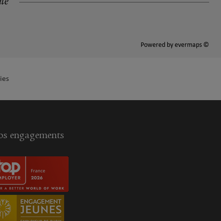
ité
Powered by
evermaps ©
ies
s engagements