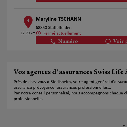
Maryline TSCHANN
4
68850 Staffelfelden
Fermé actuellement
12.79 km
Numéro
Voir 
Réjane JOUTEUX
5
Vos agences d'assurances Swiss Life
22 Rue Principale
15.39 km
68130 Hundsbach
Près de chez vous à Riedisheim, votre agent général d'assura
Ouvert 09:00 - 18:00
assurance prévoyance, assurances professionnelles...
Numéro
Voir 
Par notre conseil personnalisé, nous accompagnons chaque clien
professionnelle.
Nadia Oudot
6
6 Rue Gilardoni