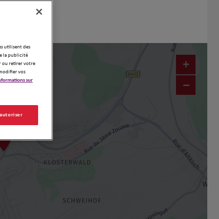
es utilisent des
 la publicité
+
 ou retirer votre
modifier vos
nformations sur
−
 autoriser