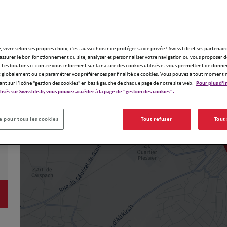
, vivre selon ses propres choix, c’est aussi choisir de protéger sa vie privée ! Swiss Life et ses partenair
assurer le bon fonctionnement du site, analyser et personnaliser votre navigation ou vous proposer de
 Les boutons ci-contre vous informent sur la nature des cookies utilisés et vous permettent de donner
globalement ou de paramétrer vos préférences par finalité de cookies. Vous pouvez à tout moment 
ant sur l’icône "gestion des cookies" en bas à gauche de chaque page de notre site web.
Pour plus d'i
ilisés sur Swisslife.fr, vous pouvez accéder à la page de "gestion des cookies".
 pour tous les cookies
Tout refuser
Tout