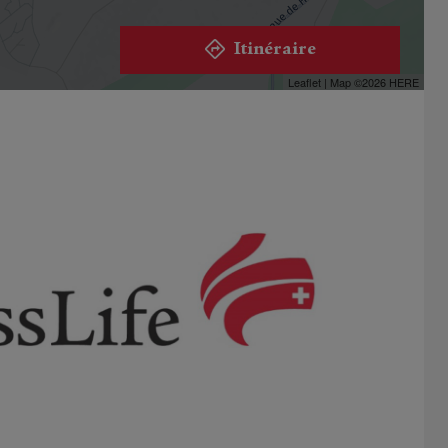
Itinéraire
Leaflet
| Map ©2026
HERE