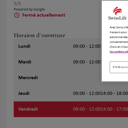
5
/5
Note de 5 sur 5
Powered by Google
Fermé actuellement
Avec Swiss Life
traceurs pour 
Horaires d'ouverture
personnalisée.
consentement 
Lundi
09:00 - 12:00
14:00 - 19:00
choix en cliqu
les cookies ut
Mardi
09:00 - 12:00
14:00 - 18:00
Préférence
Mercredi
Fermé
Jeudi
09:00 - 12:00
14:00 - 18:00
Vendredi
09:00 - 12:00
14:00 - 17:00