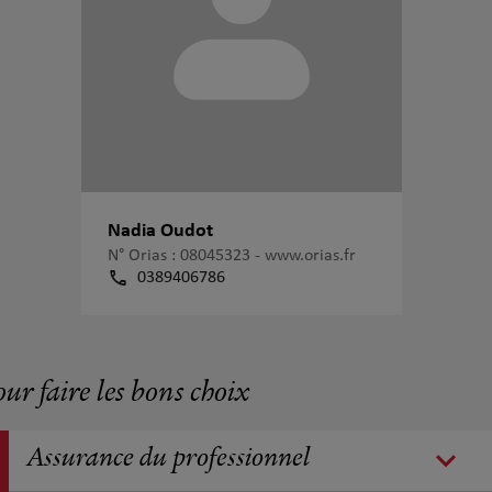
Nadia Oudot
N° Orias : 08045323 -
www.orias.fr
0389406786
our faire les bons choix
Assurance du professionnel