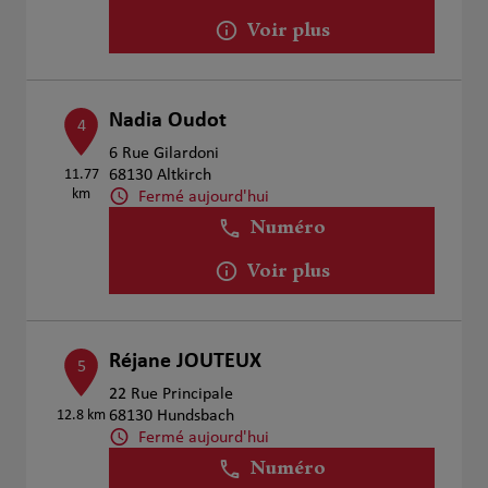
Voir plus
Nadia Oudot
4
6 Rue Gilardoni
11.77
68130 Altkirch
km
Fermé aujourd'hui
Numéro
Voir plus
Réjane JOUTEUX
5
22 Rue Principale
12.8 km
68130 Hundsbach
Fermé aujourd'hui
Numéro