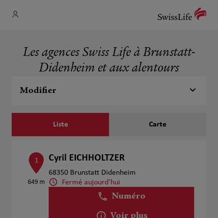
Les agences Swiss Life à Brunstatt-
Didenheim et aux alentours
Modifier
Liste
Carte
Cyril EICHHOLTZER
1
68350 Brunstatt Didenheim
Fermé aujourd'hui
649 m
Numéro
Voir plus