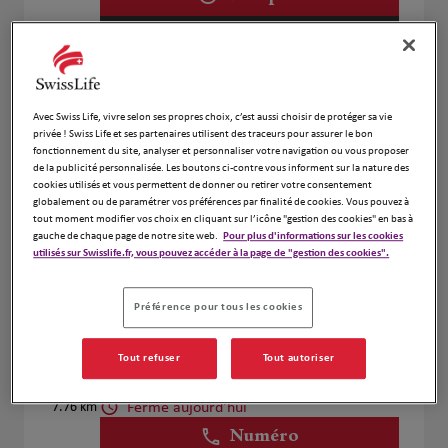
Prendre RDV
Christian Piccinelli
Avec Swiss Life, vivre selon ses propres choix, c’est aussi choisir de protéger sa vie
2
privée ! Swiss Life et ses partenaires utilisent des traceurs pour assurer le bon
5 rue Victor SCHOELCHER
fonctionnement du site, analyser et personnaliser votre navigation ou vous proposer
2.7 km
68200 MULHOUSE
de la publicité personnalisée. Les boutons ci-contre vous informent sur la nature des
cookies utilisés et vous permettent de donner ou retirer votre consentement
Fermé aujourd'hui
globalement ou de paramétrer vos préférences par finalité de cookies. Vous pouvez à
Ouvert sur rdv 09:00 - 13:00
tout moment modifier vos choix en cliquant sur l’icône "gestion des cookies" en bas à
Numéro
gauche de chaque page de notre site web.
Pour plus d'informations sur les cookies
utilisés sur Swisslife.fr, vous pouvez accéder à la page de "gestion des cookies".
Voir plus
Préférence pour tous les cookies
Jérôme COUTURIER
Tout refuser
Tout autoriser
3
68440 Habsheim
Fermé aujourd'hui
7.76 km
Numéro