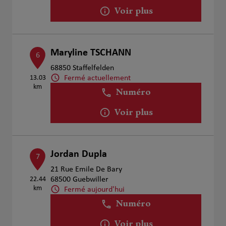
Voir plus
Maryline TSCHANN
6
68850 Staffelfelden
Fermé actuellement
13.03
km
Numéro
Voir plus
Jordan Dupla
7
21 Rue Emile De Bary
22.44
68500 Guebwiller
km
Fermé aujourd'hui
Numéro
Voir plus