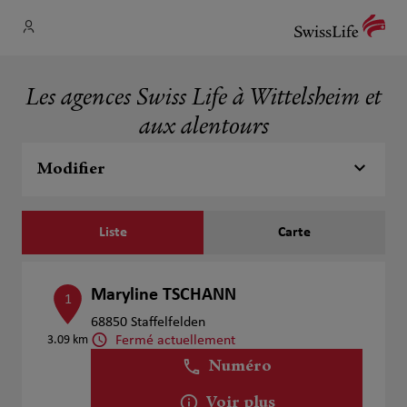
Les agences Swiss Life à Wittelsheim et
aux alentours
Modifier
Liste
Carte
Maryline TSCHANN
1
68850 Staffelfelden
Fermé actuellement
3.09 km
Numéro
Voir plus