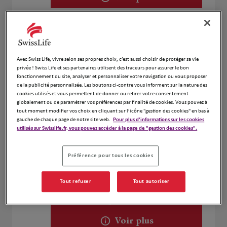
Christian Piccinelli
2
5 rue Victor SCHOELCHER
Avec Swiss Life, vivre selon ses propres choix, c’est aussi choisir de protéger sa vie
7.88 km
68200 MULHOUSE
privée ! Swiss Life et ses partenaires utilisent des traceurs pour assurer le bon
Fermé actuellement
fonctionnement du site, analyser et personnaliser votre navigation ou vous proposer
Ouvert sur rdv 18:00 - 20:00
de la publicité personnalisée. Les boutons ci-contre vous informent sur la nature des
cookies utilisés et vous permettent de donner ou retirer votre consentement
Numéro
globalement ou de paramétrer vos préférences par finalité de cookies. Vous pouvez à
tout moment modifier vos choix en cliquant sur l’icône "gestion des cookies" en bas à
Voir plus
gauche de chaque page de notre site web.
Pour plus d'informations sur les cookies
utilisés sur Swisslife.fr, vous pouvez accéder à la page de "gestion des cookies".
Préférence pour tous les cookies
Cyril EICHHOLTZER
3
68350 Brunstatt Didenheim
Tout refuser
Tout autoriser
Ouvert 08:30 - 20:00
10.05
km
Numéro
Voir plus