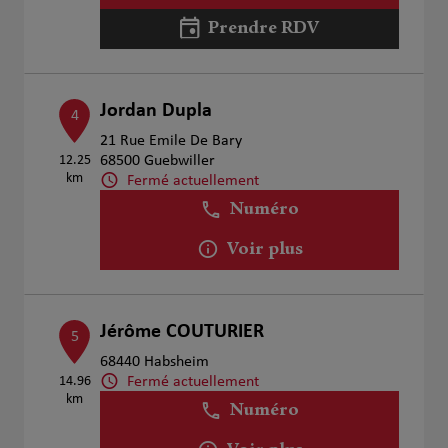
Prendre RDV
Jordan Dupla
4
21 Rue Emile De Bary
12.25
68500 Guebwiller
km
Fermé actuellement
Numéro
Voir plus
Jérôme COUTURIER
5
68440 Habsheim
Fermé actuellement
14.96
km
Numéro