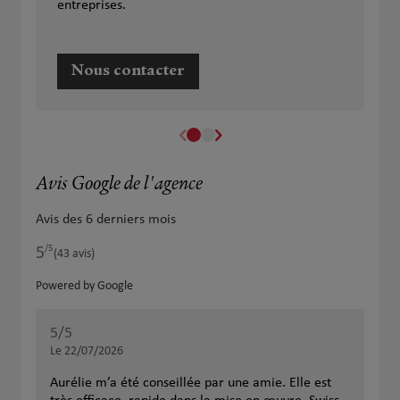
entreprises.
Nous contacter
Avis Google de l'agence
Avis des 6 derniers mois
/5
5
Note de 5 sur 5
(43 avis)
Powered by Google
5
/5
5
/
Note de 5 sur 5
Le 22/07/2026
Le 
Aurélie m’a été conseillée par une amie. Elle est
Je 