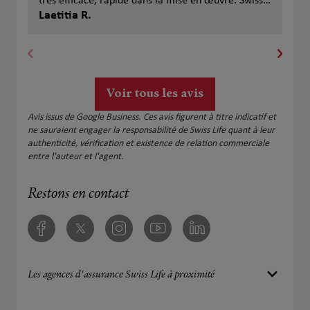
très efficace, rapide dans la mise en œuvre. Swiss
pro
Life propose de très bonnes conditions sur les
Laetitia R.
com
Dav
mutuelles et prévoyances. Aurelie étant aussi
bes
gestionnaire de patrimoine, elle est de bons
sit
conseils sur la partie PER et placements. Je la
qu'
recommande
pri
tra
Voir tous les avis
rec
Avis issus de Google Business. Ces avis figurent à titre indicatif et
ne sauraient engager la responsabilité de Swiss Life quant à leur
authenticité, vérification et existence de relation commerciale
entre l'auteur et l'agent.
Restons en contact
Facebook
Twitter
Instagram
Youtube
Linkedin
Les agences d'assurance Swiss Life à proximité