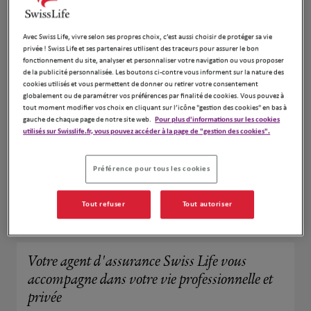
Avec Swiss Life, vivre selon ses propres choix, c’est aussi choisir de protéger sa vie
privée ! Swiss Life et ses partenaires utilisent des traceurs pour assurer le bon
fonctionnement du site, analyser et personnaliser votre navigation ou vous proposer
de la publicité personnalisée. Les boutons ci-contre vous informent sur la nature des
cookies utilisés et vous permettent de donner ou retirer votre consentement
globalement ou de paramétrer vos préférences par finalité de cookies. Vous pouvez à
tout moment modifier vos choix en cliquant sur l’icône "gestion des cookies" en bas à
gauche de chaque page de notre site web.
Pour plus d'informations sur les cookies
utilisés sur Swisslife.fr, vous pouvez accéder à la page de "gestion des cookies".
Préférence pour tous les cookies
Aurelie Ravey
Tout refuser
Tout autoriser
N° Orias : 23000460 -
www.orias.fr
Votre agent d'assurance Swiss Life vous
accompagne dans votre vie professionnelle et
privée