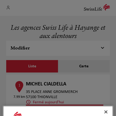
Les agences Swiss Life à Hayange et
aux alentours
Modifier
Liste
Carte
MICHEL CIALDELLA
1
35 PLACE ANNE GROMMERCH
7.99 km
57100 THIONVILLE
Fermé aujourd'hui
Numéro