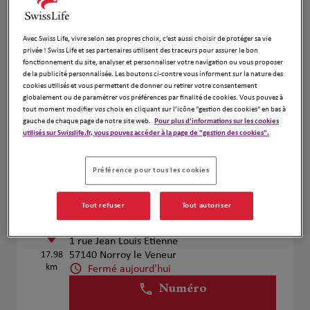
Voir plus
Avec Swiss Life, vivre selon ses propres choix, c’est aussi choisir de protéger sa vie
privée ! Swiss Life et ses partenaires utilisent des traceurs pour assurer le bon
fonctionnement du site, analyser et personnaliser votre navigation ou vous proposer
CARON Médine
2
de la publicité personnalisée. Les boutons ci-contre vous informent sur la nature des
cookies utilisés et vous permettent de donner ou retirer votre consentement
73 Rue de metz
globalement ou de paramétrer vos préférences par finalité de cookies. Vous pouvez à
12.12
57300 Hagondange
tout moment modifier vos choix en cliquant sur l’icône "gestion des cookies" en bas à
km
Fermé aujourd'hui
gauche de chaque page de notre site web.
Pour plus d'informations sur les cookies
utilisés sur Swisslife.fr, vous pouvez accéder à la page de "gestion des cookies".
Numéro
Voir plus
Préférence pour tous les cookies
Tout refuser
Tout autoriser
Mehdi Zarour
3
1 rue Jean Louis Etienne
17.98
57140 Norroy le Veneur
km
Fermé aujourd'hui
Numéro