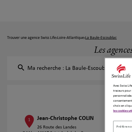
Trouver une agence Swiss Life
Loire-Atlantique
La Baule-Escoublac
Les agence
Ma recherche :
La Baule-Escoublac
Avec Swiss Life
traceurs pour 
personnalisée.
consentement 
choix en cliqu
les cookies ut
Jean-Christophe COLIN
1
Préférence
26 Route des Landes