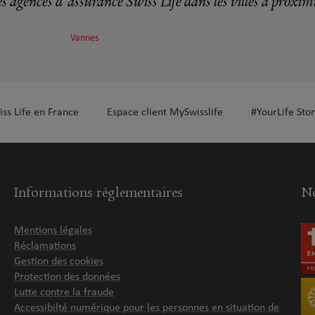
s agences d'assurance Swiss Life dans les villes à proxim
Vannes
iss Life en France
Espace client MySwisslife
#YourLife Stor
Informations réglementaires
No
Mentions légales
Réclamations
Gestion des cookies
Protection des données
Lutte contre la fraude
Accessibilté numérique pour les personnes en situation de