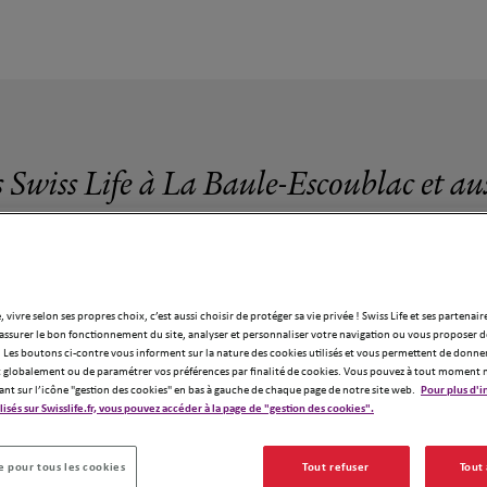
s Swiss Life à La Baule-Escoublac et au
, vivre selon ses propres choix, c’est aussi choisir de protéger sa vie privée ! Swiss Life et ses partenair
assurer le bon fonctionnement du site, analyser et personnaliser votre navigation ou vous proposer de
4 agences Swiss Life à La Baule-Escoubla
 Les boutons ci-contre vous informent sur la nature des cookies utilisés et vous permettent de donner
globalement ou de paramétrer vos préférences par finalité de cookies. Vous pouvez à tout moment 
ant sur l’icône "gestion des cookies" en bas à gauche de chaque page de notre site web.
Pour plus d'i
ilisés sur Swisslife.fr, vous pouvez accéder à la page de "gestion des cookies".
 pour tous les cookies
Tout refuser
Tout