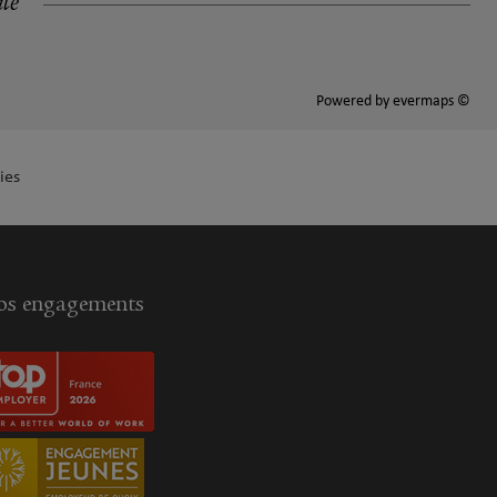
ité
Powered by
evermaps ©
ies
s engagements