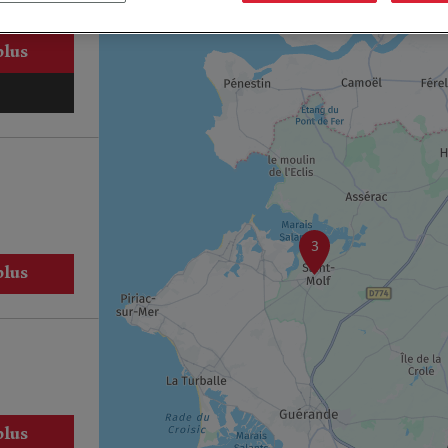
plus
3
plus
plus