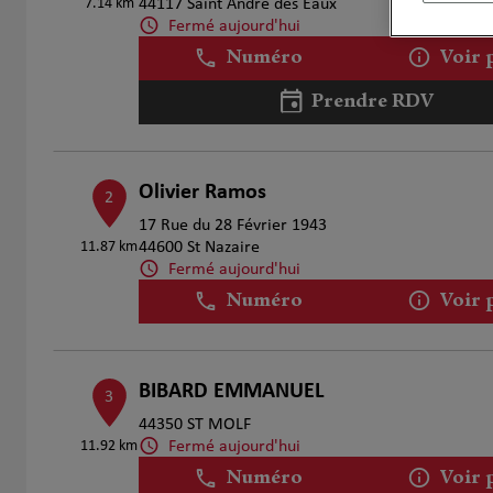
7.14 km
44117 Saint André des Eaux
Fermé aujourd'hui
Numéro
Voir 
Prendre RDV
Olivier Ramos
2
17 Rue du 28 Février 1943
11.87 km
44600 St Nazaire
Fermé aujourd'hui
Numéro
Voir 
BIBARD EMMANUEL
3
44350 ST MOLF
Fermé aujourd'hui
11.92 km
Numéro
Voir 